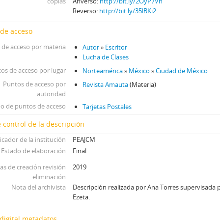
copias
Anverso:
http://bit.ly/2OyP7Vn
Reverso:
http://bit.ly/35lBKi2
 de acceso
 de acceso por materia
Autor
»
Escritor
Lucha de Clases
os de acceso por lugar
Norteamérica
»
México
»
Ciudad de México
Puntos de acceso por
Revista Amauta
(Materia)
autoridad
po de puntos de acceso
Tarjetas Postales
 control de la descripción
icador de la institución
PEAJCM
Estado de elaboración
Final
as de creación revisión
2019
eliminación
Nota del archivista
Descripción realizada por Ana Torres supervisada p
Ezeta.
digital metadatos