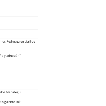
amos Pedrueza en abril de
riño y adhesión"
arlos Mariátegui.
siguiente link: