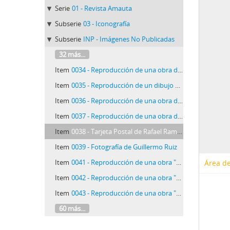
Serie
01 - Revista Amauta
Subserie
03 - Iconografía
Subserie
INP - Imágenes No Publicadas
32 más...
Item
0034 - Reproducción de una obra de Tomás Ordónez
Item
0035 - Reproducción de un dibujo de Pedro Osnaya
Item
0036 - Reproducción de una obra de Jacoba Rojas
Item
0037 - Reproducción de una obra de un Jarrón con flores
Item
0038 - Tarjeta Postal de Rafael Ramos Pedrueza
Item
0039 - Fotografía de Guillermo Ruiz
Item
0041 - Reproducción de una obra "El pintor y su compañera"
Área de
Item
0042 - Reproducción de una obra "Naturaleza Muerta" de Adía Jonkers
Item
0043 - Reproducción de una obra "Sonia" de Adía Jonkers
60 más...