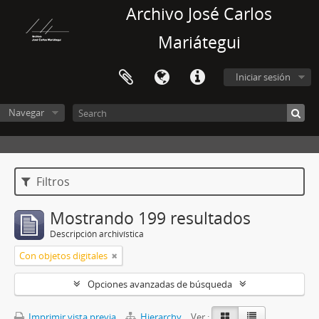
Archivo José Carlos
Mariátegui
Iniciar sesión
Navegar
Filtros
Mostrando 199 resultados
Descripción archivística
Con objetos digitales
Opciones avanzadas de búsqueda
Imprimir vista previa
Hierarchy
Ver :