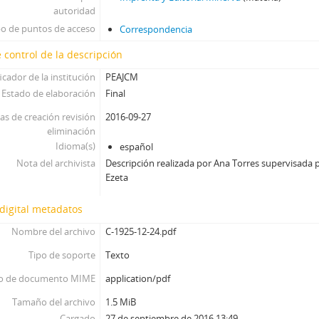
autoridad
po de puntos de acceso
Correspondencia
 control de la descripción
icador de la institución
PEAJCM
Estado de elaboración
Final
as de creación revisión
2016-09-27
eliminación
Idioma(s)
español
Nota del archivista
Descripción realizada por Ana Torres supervisada p
Ezeta
digital metadatos
Nombre del archivo
C-1925-12-24.pdf
Tipo de soporte
Texto
o de documento MIME
application/pdf
Tamaño del archivo
1.5 MiB
Cargado
27 de septiembre de 2016 13:49