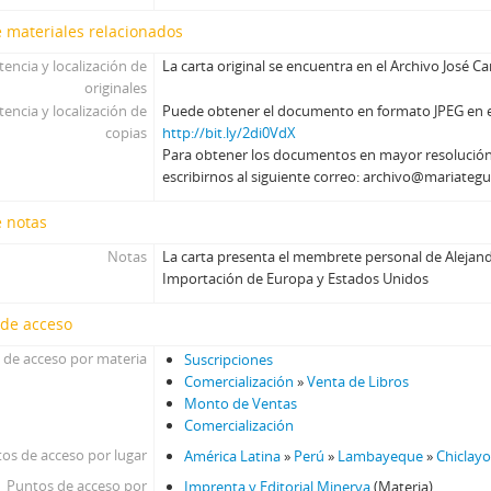
 materiales relacionados
tencia y localización de
La carta original se encuentra en el Archivo José C
originales
tencia y localización de
Puede obtener el documento en formato JPEG en el 
copias
http://bit.ly/2di0VdX
Para obtener los documentos en mayor resolució
escribirnos al siguiente correo: archivo@mariategu
e notas
Notas
La carta presenta el membrete personal de Alejand
Importación de Europa y Estados Unidos
 de acceso
 de acceso por materia
Suscripciones
Comercialización
»
Venta de Libros
Monto de Ventas
Comercialización
os de acceso por lugar
América Latina
»
Perú
»
Lambayeque
»
Chiclay
Puntos de acceso por
Imprenta y Editorial Minerva
(Materia)