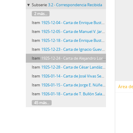
Subserie
3.2 - Correspondencia Recibida
2 más...
Item
1925-12-04 - Carta de Enrique Bustamante y Ballivián, 4/12/1925
Item
1925-12-05 - Carta de Manuel V. Jaramillo, 5/12/1925
Item
1925-12-18 - Carta de Enrique Bustamante y Ballivián, 18/12/1925
Item
1925-12-23 - Carta de Ignacio Guevara a Minerva, 23/12/1925
Item
1925-12-24 - Carta de Alejandro Lora, 24/12/1925
Item
1925-12-28 - Carta de César Landázuri, 28/12/1925
Item
1926-01-14 - Carta de José Vivas Sena, 14/1/1926
Item
1926-01-15 - Carta de Jorge E. Núñez Valdivia, 15/1/1926
Área de
Item
1926-01-18 - Carta de T. Bullón Salazar, 18/1/1926
45 más...