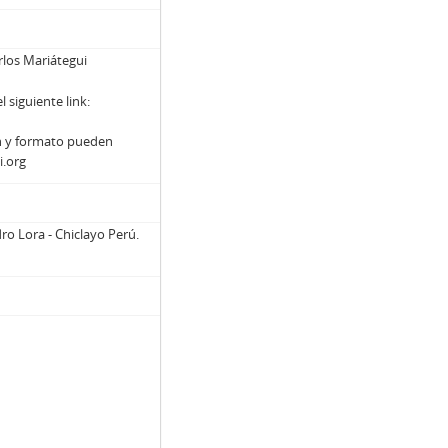
arlos Mariátegui
siguiente link:
n y formato pueden
i.org
ro Lora - Chiclayo Perú.
o