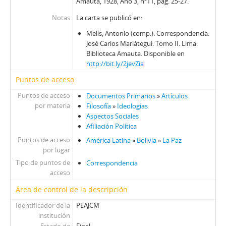
Amauta, 1928, Año 3, nº11, pag. 25-27.
Notas
La carta se publicó en:
Melis, Antonio (comp.). Correspondencia:
José Carlos Mariátegui. Tomo II. Lima:
Biblioteca Amauta. Disponible en
http://bit.ly/2jevZia
Puntos de acceso
Puntos de acceso
Documentos Primarios
»
Artículos
por materia
Filosofía
»
Ideologías
Aspectos Sociales
Afiliación Política
Puntos de acceso
América Latina
»
Bolivia
»
La Paz
por lugar
Tipo de puntos de
Correspondencia
acceso
Área de control de la descripción
Identificador de la
PEAJCM
institución