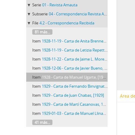
Serie
01 - Revista Amauta
Subserie
04 - Correspondencia Revista Amauta
File
4.2 - Correspondencia Recibida
81 más...
Item
1928-11-19 - Carta de Anita Brenner, 19/11/1928
Item
1928-11-19 - Carta de Letizia Repetto Baeza,19/11/1928
Item
1928-11-22 - Carta de Jaime L. Morenza, 22/11/1928
Item
1928-12-06 - Carta de Javier Bueno, 6/12/1928
Item
1928 - Carta de Manuel Ugarte, [1928]
Item
1929 - Carta de Fernando Binvignat, 1929
Item
1929 - Carta de Juan Chabas, [1929]
Área de
Item
1929 - Carta de Martí Casanovas, 1929
Item
1929-01-03 - Carta de Manuel Llinas Vilanova, 3/1/1929
41 más...