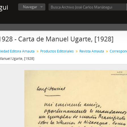
gui
Navegar
1928 - Carta de Manuel Ugarte, [1928]
iedad Editora Amauta
Productos Editoriales
Revista Amauta
Correspon
Manuel Ugarte, [1928]