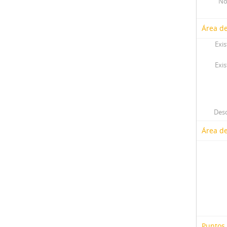
No
Área de
Exis
Exis
Desc
Área d
Puntos