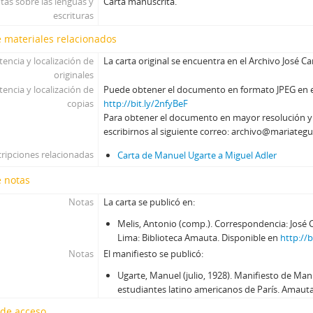
tas sobre las lenguas y
Carta manuscrita.
escrituras
 materiales relacionados
tencia y localización de
La carta original se encuentra en el Archivo José Ca
originales
tencia y localización de
Puede obtener el documento en formato JPEG en el 
copias
http://bit.ly/2nfyBeF
Para obtener el documento en mayor resolución 
escribirnos al siguiente correo: archivo@mariategu
ripciones relacionadas
Carta de Manuel Ugarte a Miguel Adler
e notas
Notas
La carta se publicó en:
Melis, Antonio (comp.). Correspondencia: José C
Lima: Biblioteca Amauta. Disponible en
http://b
Notas
El manifiesto se publicó:
Ugarte, Manuel (julio, 1928). Manifiesto de Man
estudiantes latino americanos de París. Amauta, 
 de acceso