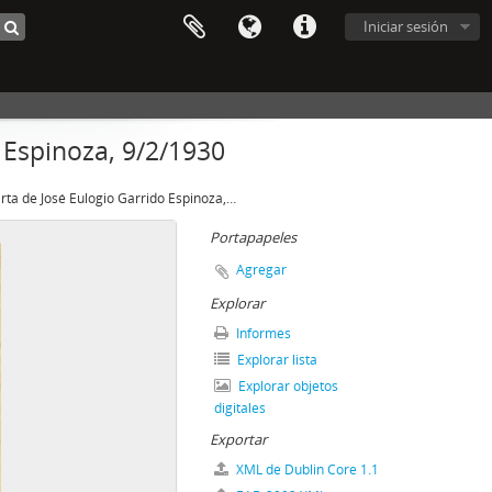
Iniciar sesión
 Espinoza, 9/2/1930
Carta de José Eulogio Garrido Espinoza, 9/2/1930
Portapapeles
Agregar
Explorar
Informes
Explorar lista
Explorar objetos
digitales
Exportar
XML de Dublin Core 1.1