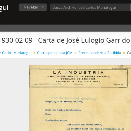
gui
Navegar
1930-02-09 - Carta de José Eulogio Garrido
é Carlos Mariátegui
Correspondencia JCM
Correspondencia Recibida