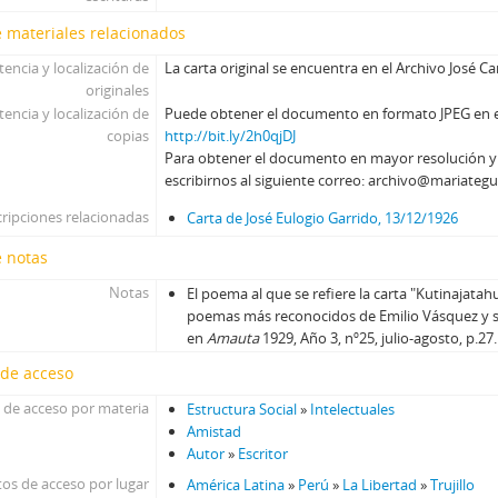
 materiales relacionados
tencia y localización de
La carta original se encuentra en el Archivo José C
originales
tencia y localización de
Puede obtener el documento en formato JPEG en el 
copias
http://bit.ly/2h0qjDJ
Para obtener el documento en mayor resolución 
escribirnos al siguiente correo: archivo@mariategu
ripciones relacionadas
Carta de José Eulogio Garrido, 13/12/1926
e notas
Notas
El poema al que se refiere la carta "Kutinajatah
poemas más reconocidos de Emilio Vásquez y s
en
Amauta
1929, Año 3, nº25, julio-agosto, p.27.
 de acceso
 de acceso por materia
Estructura Social
»
Intelectuales
Amistad
Autor
»
Escritor
os de acceso por lugar
América Latina
»
Perú
»
La Libertad
»
Trujillo