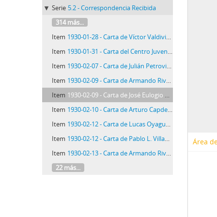
Serie
5.2 - Correspondencia Recibida
314 más...
Item
1930-01-28 - Carta de Víctor Valdivia D., 28/1/1930
Item
1930-01-31 - Carta del Centro Juventud Atlético Progresista, 31/1/1930
Item
1930-02-07 - Carta de Julián Petrovick, 7/2/1930
Item
1930-02-09 - Carta de Armando Rivera, 9/2/1930
Item
1930-02-09 - Carta de José Eulogio Garrido Espinoza, 9/2/1930
Item
1930-02-10 - Carta de Arturo Capdevilla, 10/2/1930
Item
1930-02-12 - Carta de Lucas Oyague, 12/2/1930
Item
1930-02-12 - Carta de Pablo L. Villanueva, 12/2/1930
Área de
Item
1930-02-13 - Carta de Armando Rivera, 13/2/1930
22 más...