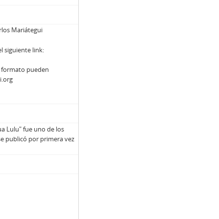
arlos Mariátegui
siguiente link:
y formato pueden
i.org
ua Lulu" fue uno de los
e publicó por primera vez