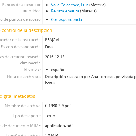
Puntos de acceso por
Valle Goicochea, Luis
(Materia)
autoridad
Revista Amauta
(Materia)
po de puntos de acceso
Correspondencia
 control de la descripción
icador de la institución
PEAJCM
Estado de elaboración
Final
as de creación revisión
2016-12-12
eliminación
Idioma(s)
español
Nota del archivista
Descripción realizada por Ana Torres supervisada p
Ezeta
digital metadatos
Nombre del archivo
C-1930-2-9.pdf
Tipo de soporte
Texto
o de documento MIME
application/pdf
Tamaño del archivo
1.8 MiB