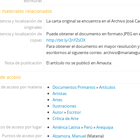
escrituras
 materiales relacionados
tencia y localización de
La carta original se encuentra en el Archivo José Ca
originales
tencia y localización de
Puede obtener el documento en formato JPEG en el 
copias
http://bit.ly/2nYZsOX
Para obtener el documento en mayor resolución 
escribirnos al siguiente correo: archivo@mariategu
Nota de publicación
El artículo no se publicó en Amauta.
 de acceso
 de acceso por materia
Documentos Primarios
»
Artículos
Artistas
Artes
Ilustraciones
Autor
»
Escritor
Crítica de Arte
os de acceso por lugar
América Latina
»
Perú
»
Arequipa
Puntos de acceso por
Alzamora, Manuel
(Materia)