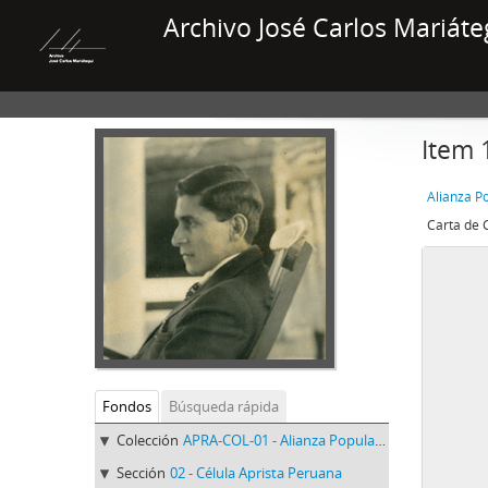
Archivo José Carlos Mariáte
Item 
Fondos
Búsqueda rápida
Colección
APRA-COL-01 - Alianza Popular Revolucionaria Americana-APRA (Colección)
Sección
02 - Célula Aprista Peruana