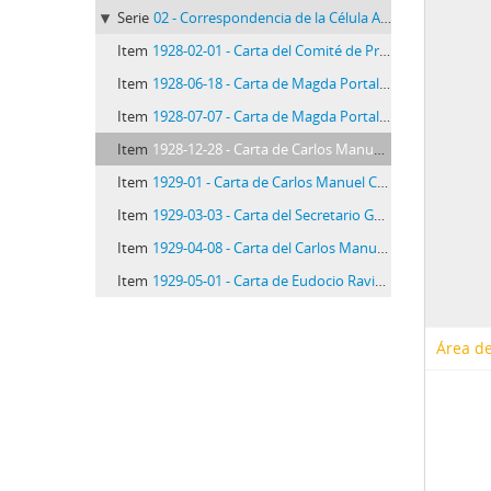
Serie
02 - Correspondencia de la Célula Aprista Peruana
Item
1928-02-01 - Carta del Comité de Pro-Liberación del Perú, 1/2/1928
Item
1928-06-18 - Carta de Magda Portal a los compañeros de la Célula peruana del Apra en Buenos Aires, 18/6/1928
Item
1928-07-07 - Carta de Magda Portal al Secretario de la Célula del Apra en París, 7/71928
Item
1928-12-28 - Carta de Carlos Manuel Cox, [28/12/1928]
Item
1929-01 - Carta de Carlos Manuel Cox, [01/1929]
Item
1929-03-03 - Carta del Secretario General de P, 7/71928
Item
1929-04-08 - Carta del Carlos Manuel Cox al Secretario de la Célula Peruana del Apra en París, 8/4/1929
Item
1929-05-01 - Carta de Eudocio Ravines a la Célula Peruana del Apra en París, 1/5/1929
Área de