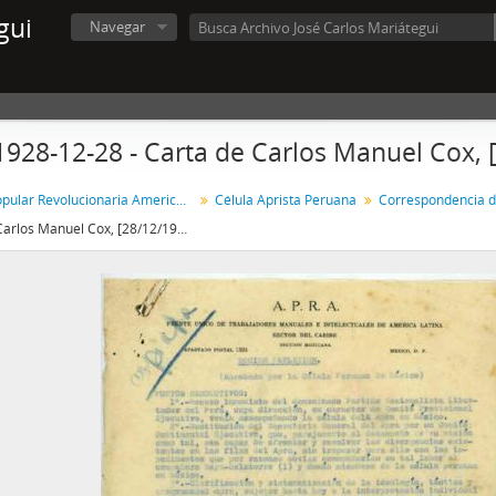
gui
Navegar
1928-12-28 - Carta de Carlos Manuel Cox, 
Alianza Popular Revolucionaria Americana-APRA (Colección)
Célula Aprista Peruana
Carta de Carlos Manuel Cox, [28/12/1928]