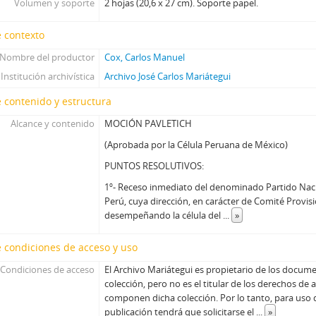
Volumen y soporte
2 hojas (20,6 x 27 cm). Soporte papel.
 contexto
Nombre del productor
Cox, Carlos Manuel
Institución archivística
Archivo José Carlos Mariátegui
 contenido y estructura
Alcance y contenido
MOCIÓN PAVLETICH
(Aprobada por la Célula Peruana de México)
PUNTOS RESOLUTIVOS:
1º- Receso inmediato del denominado Partido Naci
Perú, cuya dirección, en carácter de Comité Provisi
desempeñando la célula del
...
»
 condiciones de acceso y uso
Condiciones de acceso
El Archivo Mariátegui es propietario de los doc
colección, pero no es el titular de los derechos de 
componen dicha colección. Por lo tanto, para uso 
publicación tendrá que solicitarse el
...
»