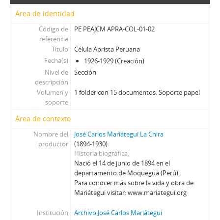
Área de identidad
Código de
PE PEAJCM APRA-COL-01-02
referencia
Título
Célula Aprista Peruana
Fecha(s)
1926-1929 (Creación)
Nivel de
Sección
descripción
Volumen y
1 folder con 15 documentos. Soporte papel
soporte
Área de contexto
Nombre del
José Carlos Mariátegui La Chira
productor
(1894-1930)
Historia biográfica
Nació el 14 de junio de 1894 en el
departamento de Moquegua (Perú).
Para conocer más sobre la vida y obra de
Mariátegui visitar: www.mariategui.org
Institución
Archivo José Carlos Mariátegui