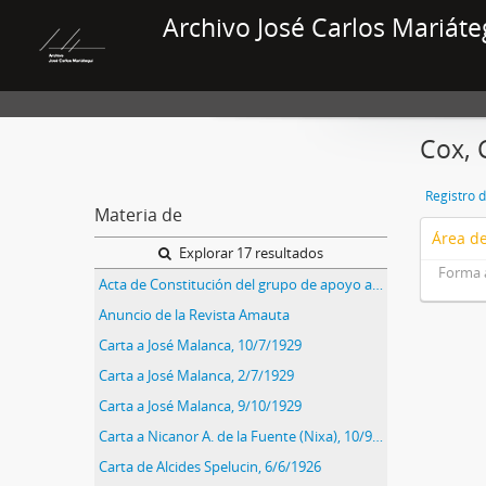
Archivo José Carlos Mariáte
Cox, 
Registro 
Materia de
Área de
Explorar 17 resultados
Forma 
Acta de Constitución del grupo de apoyo a la revolución en Venezuela
Anuncio de la Revista Amauta
Carta a José Malanca, 10/7/1929
Carta a José Malanca, 2/7/1929
Carta a José Malanca, 9/10/1929
Carta a Nicanor A. de la Fuente (Nixa), 10/9/1929
Carta de Alcides Spelucin, 6/6/1926