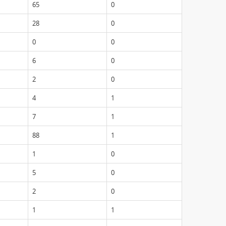
65
0
28
0
0
0
6
0
2
0
4
1
7
1
88
1
1
0
5
0
2
0
1
1