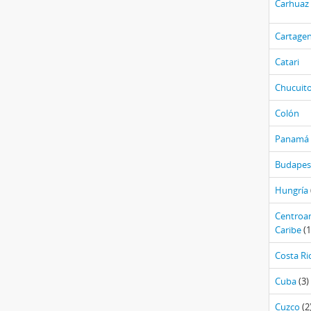
Carhuaz
Cartage
Catari
Chucuit
Colón
Panamá
Budapes
Hungría
Centroam
Caribe
(1
Costa Ri
Cuba
(3)
Cuzco
(2