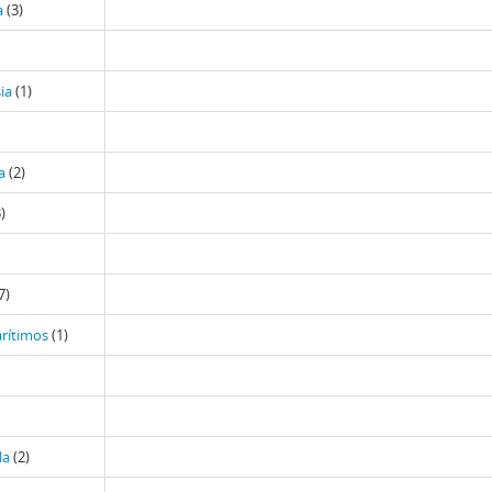
a
(3)
ia
(1)
a
(2)
)
7)
rítimos
(1)
la
(2)