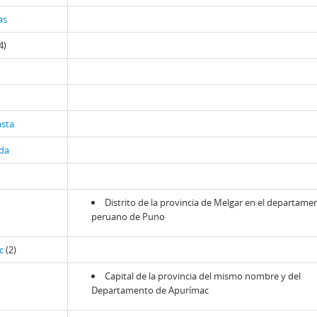
as
4)
asta
da
Distrito de la provincia de Melgar en el departame
peruano de Puno
c
(2)
Capital de la provincia del mismo nombre y del
Departamento de Apurímac