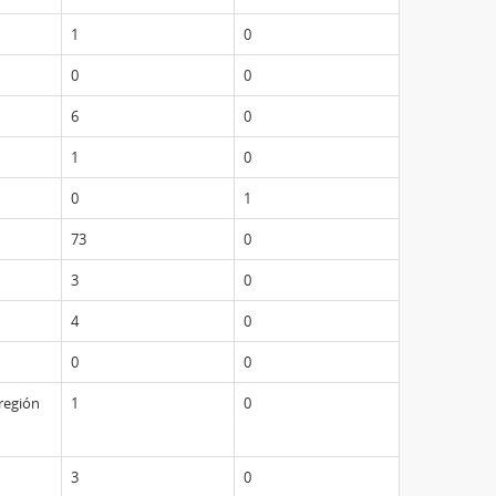
1
0
0
0
6
0
1
0
0
1
73
0
3
0
4
0
0
0
 región
1
0
3
0