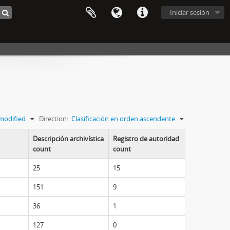
Iniciar sesión
modified
Direction:
Clasificación en orden ascendente
Descripción archivística
Registro de autoridad
count
count
25
15
151
9
36
1
127
0