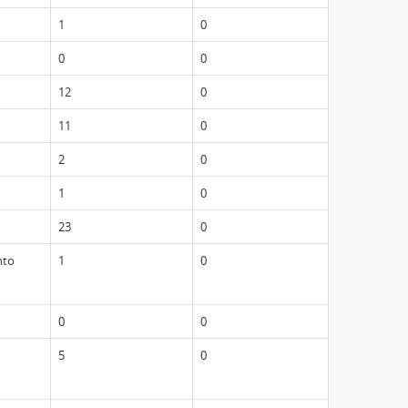
1
0
0
0
12
0
11
0
2
0
1
0
23
0
nto
1
0
0
0
5
0