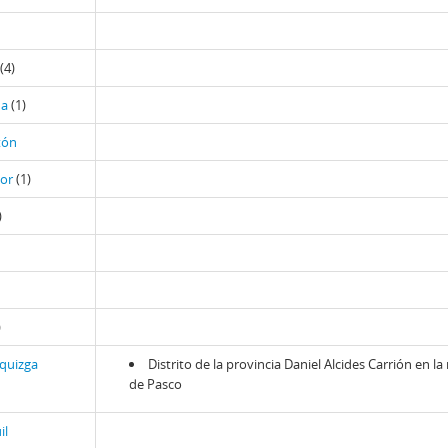
(4)
ua
(1)
tón
dor
(1)
)
)
squizga
Distrito de la provincia Daniel Alcides Carrión en la
de Pasco
il