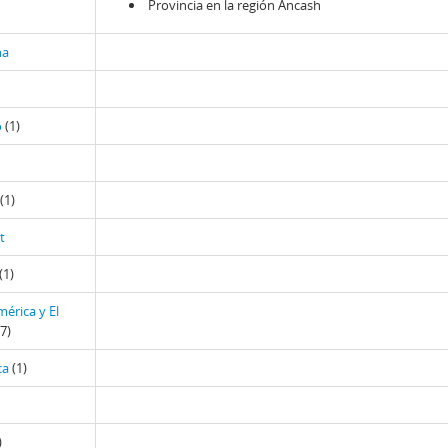
Provincia en la región Ancash
na
o
(1)
(1)
t
(1)
érica y El
7)
ca
(1)
)