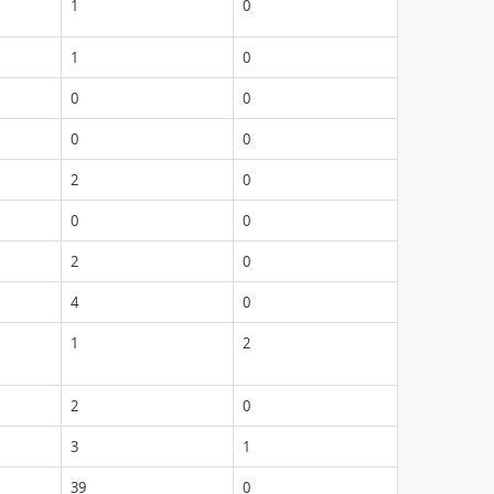
1
0
1
0
0
0
0
0
2
0
0
0
2
0
4
0
1
2
2
0
3
1
39
0