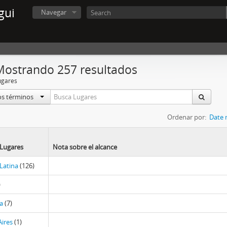
gui
Navegar
Mostrando 257 resultados
ugares
os términos
Ordenar por:
Date 
 Lugares
Nota sobre el alcance
Latina
(126)
)
a
(7)
ires
(1)