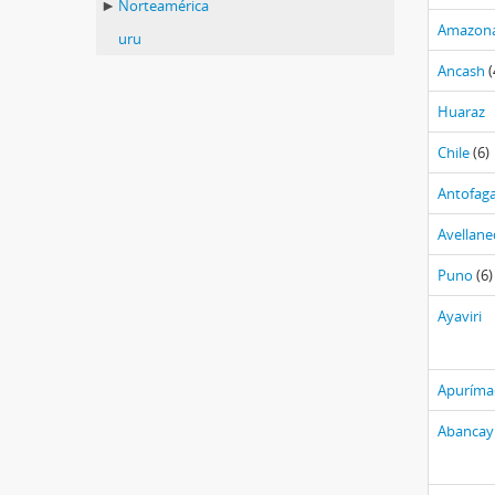
Norteamérica
Amazon
uru
Ancash
(
Huaraz
Chile
(6)
Antofag
Avellane
Puno
(6)
Ayaviri
Apuríma
Abancay