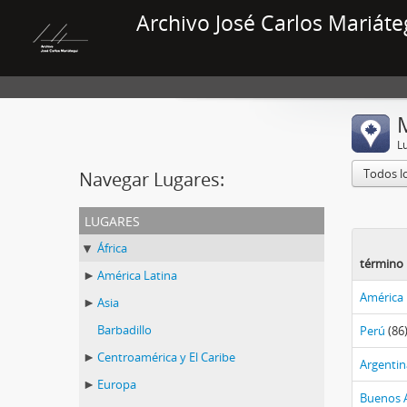
Archivo José Carlos Mariáte
L
Todos l
Navegar Lugares:
lugares
África
término
América Latina
América 
Asia
Barbadillo
Perú
(86
Centroamérica y El Caribe
Argentin
Europa
Buenos A