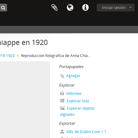
Iniciar sesión
hiappe en 1920
919-1923
Reproducción fotográfica de Anna Chiappe en 1920
Portapapeles
Agregar
Explorar
Informes
Explorar lista
Explorar objetos
digitales
Exportar
XML de Dublin Core 1.1