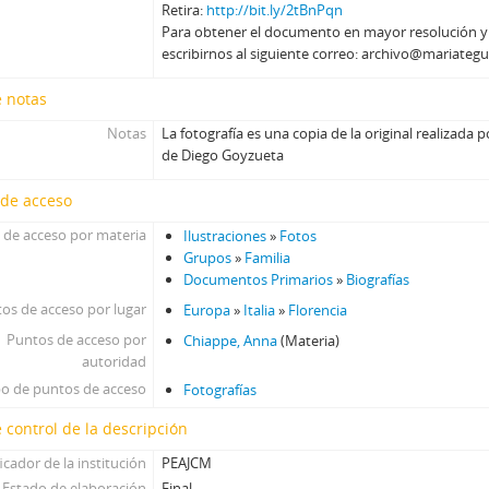
Retira:
http://bit.ly/2tBnPqn
Para obtener el documento en mayor resolución 
escribirnos al siguiente correo: archivo@mariategu
e notas
Notas
La fotografía es una copia de la original realizada p
de Diego Goyzueta
 de acceso
 de acceso por materia
Ilustraciones
»
Fotos
Grupos
»
Familia
Documentos Primarios
»
Biografías
os de acceso por lugar
Europa
»
Italia
»
Florencia
Puntos de acceso por
Chiappe, Anna
(Materia)
autoridad
po de puntos de acceso
Fotografías
 control de la descripción
icador de la institución
PEAJCM
Estado de elaboración
Final