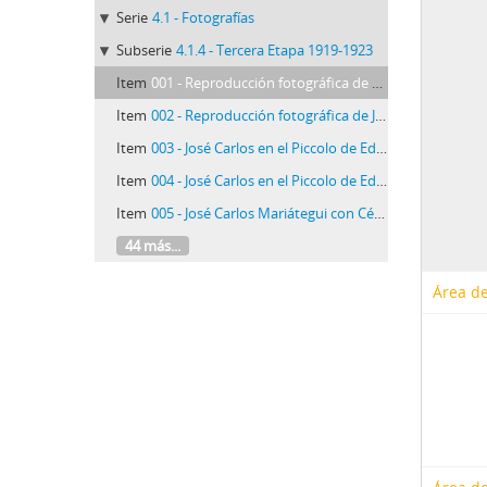
Serie
4.1 - Fotografías
Subserie
4.1.4 - Tercera Etapa 1919-1923
Item
001 - Reproducción fotográfica de Anna Chiappe en 1920
Item
002 - Reproducción fotográfica de José Carlos Mariátegui con su máquina de escribir Royal Standard No. 5
Item
003 - José Carlos en el Piccolo de Eden con amigos (I)
Item
004 - José Carlos en el Piccolo de Eden con amigos (II)
Item
005 - José Carlos Mariátegui con César Falcón
44 más...
Área de