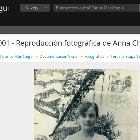
gui
Navegar
001 - Reproducción fotográfica de Anna C
é Carlos Mariátegui
Documentación Visual
Fotografías
Tercera Etapa 1