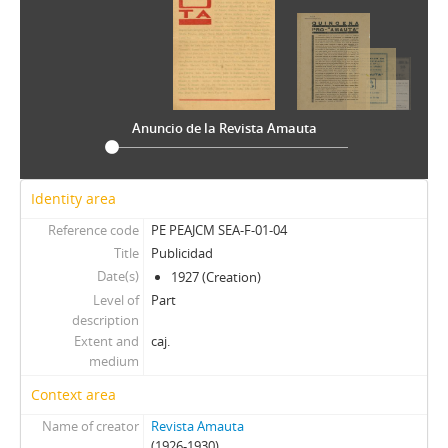
Anuncio de la Revista Amauta
Identity area
Reference code
PE PEAJCM SEA-F-01-04
Title
Publicidad
Date(s)
1927 (Creation)
Level of
Part
description
Extent and
caj.
medium
Context area
Name of creator
Revista Amauta
(1926-1930)