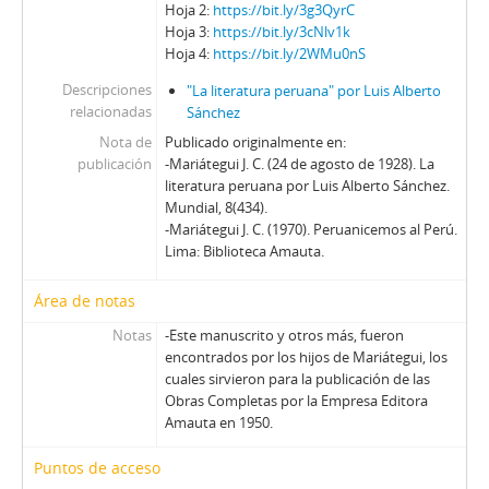
Hoja 2:
https://bit.ly/3g3QyrC
Hoja 3:
https://bit.ly/3cNlv1k
Hoja 4:
https://bit.ly/2WMu0nS
Descripciones
"La literatura peruana" por Luis Alberto
relacionadas
Sánchez
Nota de
Publicado originalmente en:
publicación
-Mariátegui J. C. (24 de agosto de 1928). La
literatura peruana por Luis Alberto Sánchez.
Mundial, 8(434).
-Mariátegui J. C. (1970). Peruanicemos al Perú.
Lima: Biblioteca Amauta.
Área de notas
Notas
-Este manuscrito y otros más, fueron
encontrados por los hijos de Mariátegui, los
cuales sirvieron para la publicación de las
Obras Completas por la Empresa Editora
Amauta en 1950.
Puntos de acceso