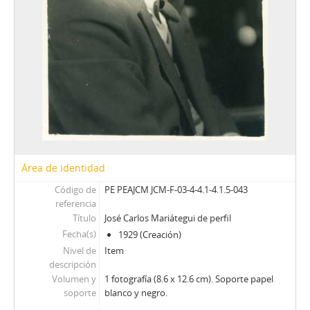
Área de identidad
Código de
PE PEAJCM JCM-F-03-4-4.1-4.1.5-043
referencia
Título
José Carlos Mariátegui de perfil
Fecha(s)
1929 (Creación)
Nivel de
Item
descripción
Volumen y
1 fotografía (8.6 x 12.6 cm). Soporte papel
soporte
blanco y negro.