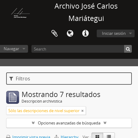
Archivo José Carlos
Mariátegui
Iniciar sesión
Navegar
Filtros
Mostrando 7 resultados
Descripción archivística
Sólo las descripciones de nivel superior
Opciones avanzadas de búsqueda
Imprimir vista previa
Hierarchy
Ver :