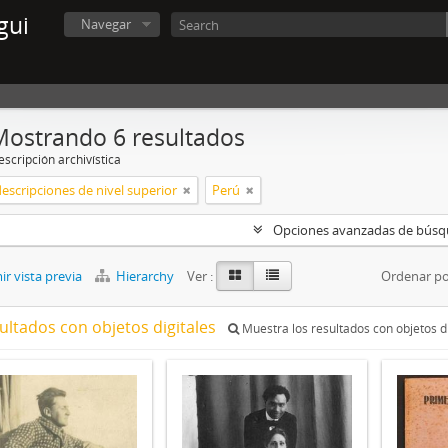
gui
Navegar
Mostrando 6 resultados
scripción archivística
descripciones de nivel superior
Perú
Opciones avanzadas de bús
r vista previa
Hierarchy
Ver :
Ordenar po
ultados con objetos digitales
Muestra los resultados con objetos di