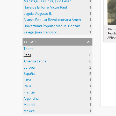
Mariátegui La Chira, Julio César
1
Haya de la Torre, Víctor Raúl
1
Leguía, Augusto B.
1
Alianza Popular Revolucionaria Americana (APRA)
1
Universidad Popular Manuel González Prada
1
Alianz
Valega, Juan Francisco
1
Revol
APRA (
lugar
Todos
Perú
6
América Latina
6
Europa
3
España
2
Lima
1
Italia
1
Francia
1
Argentina
1
Madrid
1
México
1