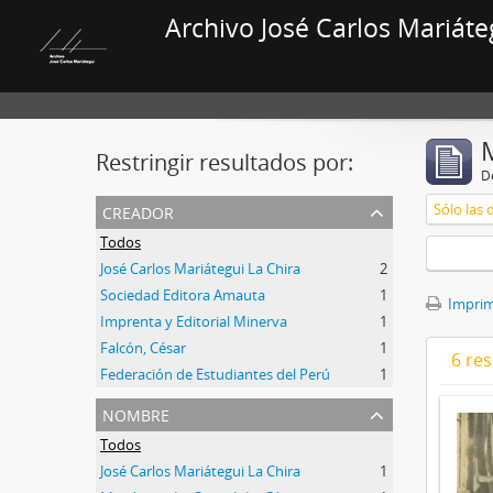
Archivo José Carlos Mariáte
Restringir resultados por:
De
creador
Sólo las 
Todos
José Carlos Mariátegui La Chira
2
Sociedad Editora Amauta
1
Imprimi
Imprenta y Editorial Minerva
1
Falcón, César
1
6 res
Federación de Estudiantes del Perú
1
nombre
Todos
José Carlos Mariátegui La Chira
1