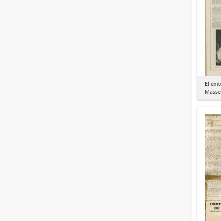
El éxi
Masses