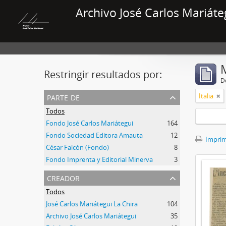
Archivo José Carlos Mariáte
Restringir resultados por:
De
parte de
Italia
Todos
Fondo José Carlos Mariátegui
164
Fondo Sociedad Editora Amauta
12
Imprimi
César Falcón (Fondo)
8
Fondo Imprenta y Editorial Minerva
3
creador
Todos
José Carlos Mariátegui La Chira
104
Archivo José Carlos Mariátegui
35