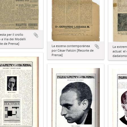
esta per il crollo
o a Via dei Modelli
te de Prensa]
La escena contemporánea
La extrem
por César Falcón [Recorte de
actual: el
Prensa]
dadaísmo