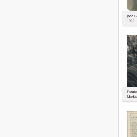
José C
1922
Fondo 
Mariát