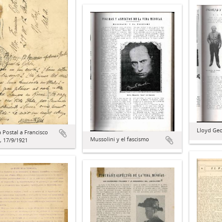
Lloyd Ge
a Postal a Francisco
Mussolini y el fascismo
, 17/9/1921