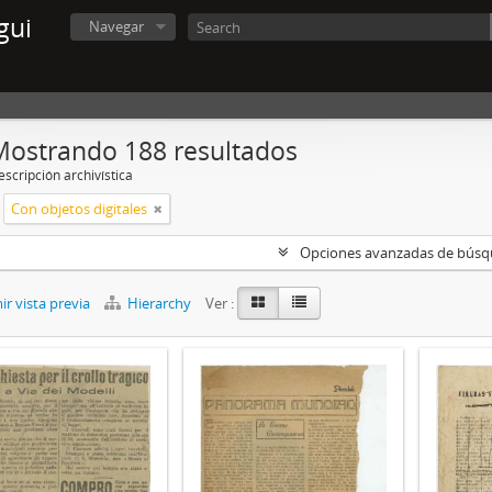
gui
Navegar
Mostrando 188 resultados
scripción archivística
Con objetos digitales
Opciones avanzadas de bús
r vista previa
Hierarchy
Ver :