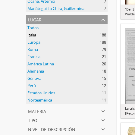
Ocaña, Artemio
7
Mariátegui La Chira, Guillermina
7
"Der S
Walden
lugar
Todos
Italia
188
Europa
188
Roma
79
Francia
21
América Latina
20
Alemania
18
Génova
15
Perú
12
Estados Unidos
11
Norteamérica
11
La cri
materia
[Recor
tipo
nivel de descripción