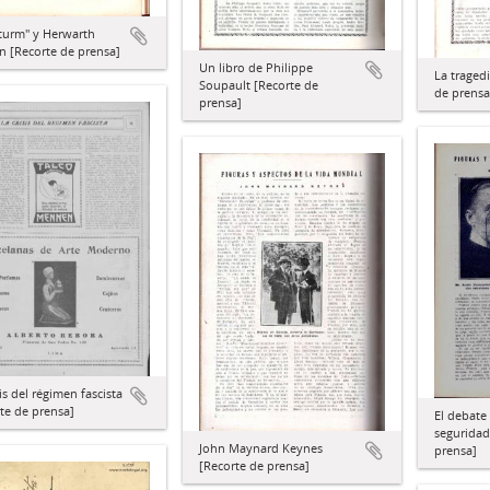
turm" y Herwarth
 [Recorte de prensa]
Un libro de Philippe
La tragedi
Soupault [Recorte de
de prensa
prensa]
sis del régimen fascista
te de prensa]
El debate
seguridad
John Maynard Keynes
prensa]
[Recorte de prensa]