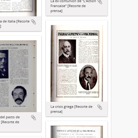
La ex-comunión de "L'Action
Francaise" [Recorte de
prensa]
a de Italia [Recorte
]
La crisis griega [Recorte de
prensa]
 del pacto de
 [Recorte de