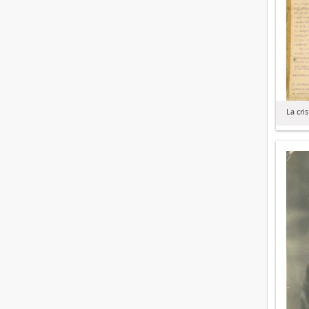
La cri