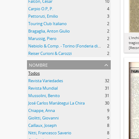
Falcón, César
10
Carpio O.P, P.
4
Pettoruti, Emilio
3
Touring Club Italiano
2
Bragaglia, Anton Giulio
2
L'inchi
Marussig, Piero
2
tragic
Nebiolo & Comp. - Torino (Fonderia di Caratteri e Fabbrica di Macchine)
2
[Recor
Reiser Curioni & Carozzi
2
nombre
Todos
Revista Variedades
32
Revista Mundial
31
Mussolini, Benito
31
José Carlos Mariátegui La Chira
30
Chiappe, Anna
9
Giolitti, Giovanni
9
Caillaux, Joseph
8
Nitti, Francesco Saverio
8