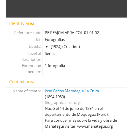
Identity area
Reference code
PE PEAJCM APRA-COL-01-01-02
Title
Fotografías
Date(s)
[1924] (Creation)
Level of
Series
description
Extent and
1 fotografía.
medium
Context area
Name of creator
José Carlos Mariátegui La Chira
(1894-1930)
Biographical history
Nació el 14 de junio de 1894 en el
departamento de Moquegua (Perú).
Para conocer más sobre la vida y obra de
Mariátegui visitar: www.mariategui.org