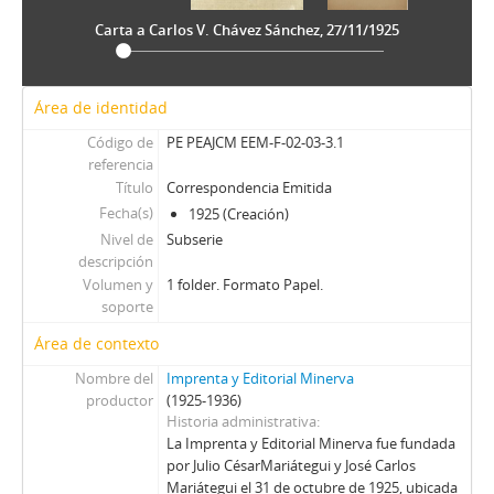
Carta a Carlos V. Chávez Sánchez, 27/11/1925
Área de identidad
Código de
PE PEAJCM EEM-F-02-03-3.1
referencia
Título
Correspondencia Emitida
Fecha(s)
1925 (Creación)
Nivel de
Subserie
descripción
Volumen y
1 folder. Formato Papel.
soporte
Área de contexto
Nombre del
Imprenta y Editorial Minerva
productor
(1925-1936)
Historia administrativa
La Imprenta y Editorial Minerva fue fundada
por Julio CésarMariátegui y José Carlos
Mariátegui el 31 de octubre de 1925, ubicada