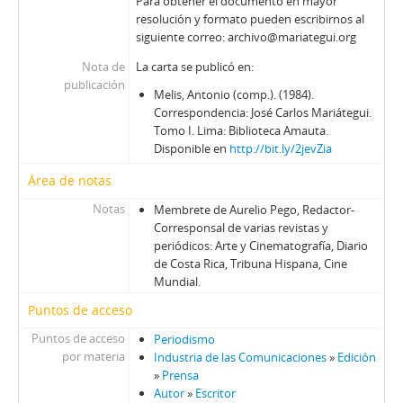
Para obtener el documento en mayor
resolución y formato pueden escribirnos al
siguiente correo: archivo@mariategui.org
Nota de
La carta se publicó en:
publicación
Melis, Antonio (comp.). (1984).
Correspondencia: José Carlos Mariátegui.
Tomo I. Lima: Biblioteca Amauta.
Disponible en
http://bit.ly/2jevZia
Área de notas
Notas
Membrete de Aurelio Pego, Redactor-
Corresponsal de varias revistas y
periódicos: Arte y Cinematografía, Diario
de Costa Rica, Tribuna Hispana, Cine
Mundial.
Puntos de acceso
Puntos de acceso
Periodismo
por materia
Industria de las Comunicaciones
»
Edición
»
Prensa
Autor
»
Escritor