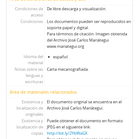
Condiciones de
De libre descarga y visualización.
acceso
Condiciones
Los documentos pueden ser reproducidos en
soporte papel y digital.
Para términos de citación: Imagen obtenida
del Archivo José Carlos Mariátegui
www.mariategui.org
Idioma del
español
material
Notas sobre las
Carta mecanografiada.
lenguas y
escrituras
Área de materiales relacionados
Existencia y
El documento original se encuentra en el
localización de
Archivo José Carlos Mariátegui.
originales
Existencia y
Puede obtener el documento en formato
localización de
JPEG en el siguiente link:
copias
http://bit.ly/2YbWaGX