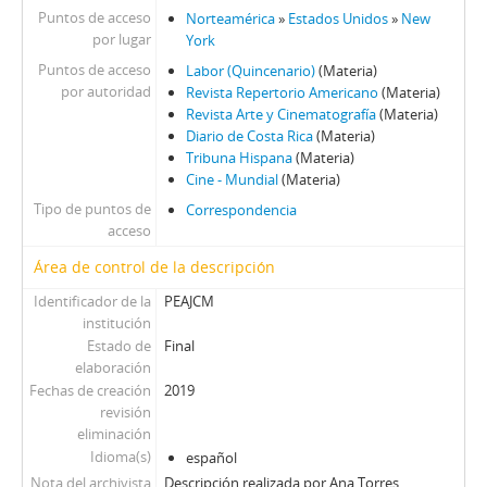
Puntos de acceso
Norteamérica
»
Estados Unidos
»
New
por lugar
York
Puntos de acceso
Labor (Quincenario)
(Materia)
por autoridad
Revista Repertorio Americano
(Materia)
Revista Arte y Cinematografía
(Materia)
Diario de Costa Rica
(Materia)
Tribuna Hispana
(Materia)
Cine - Mundial
(Materia)
Tipo de puntos de
Correspondencia
acceso
Área de control de la descripción
Identificador de la
PEAJCM
institución
Estado de
Final
elaboración
Fechas de creación
2019
revisión
eliminación
Idioma(s)
español
Nota del archivista
Descripción realizada por Ana Torres