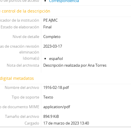
po de puntos de acceso
Correspondencia
 control de la descripción
icador de la institución
PE AJMC
Estado de elaboración
Final
Nivel de detalle
Completo
as de creación revisión
2023-03-17
eliminación
Idioma(s)
español
Nota del archivista
Descripción realizada por Ana Torres
digital metadatos
Nombre del archivo
1916-02-18.pdf
Tipo de soporte
Texto
o de documento MIME
application/pdf
Tamaño del archivo
894.9 KiB
Cargado
17 de marzo de 2023 13:40