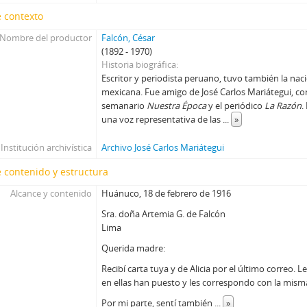
 contexto
Nombre del productor
Falcón, César
(1892 - 1970)
Historia biográfica
Escritor y periodista peruano, tuvo también la nac
mexicana. Fue amigo de José Carlos Mariátegui, con
semanario
Nuestra Época
y el periódico
La Razón
.
una voz representativa de las
...
»
Institución archivística
Archivo José Carlos Mariátegui
 contenido y estructura
Alcance y contenido
Huánuco, 18 de febrero de 1916
Sra. doña Artemia G. de Falcón
Lima
Querida madre:
Recibí carta tuya y de Alicia por el último correo. 
en ellas han puesto y les correspondo con la mism
Por mi parte, sentí también
...
»