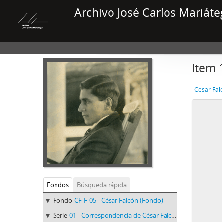
Archivo José Carlos Mariáte
Item 
César Fal
Fondos
Búsqueda rápida
Fondo
CF-F-05 - César Falcón (Fondo)
Serie
01 - Correspondencia de César Falcón