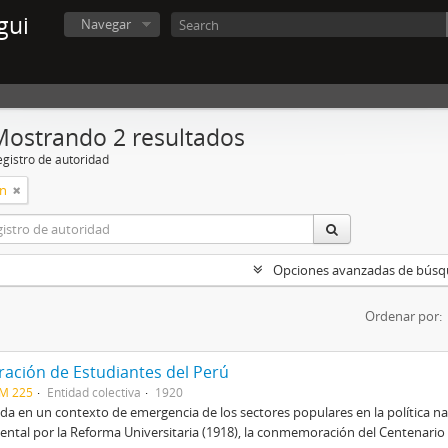
gui
Navegar
Mostrando 2 resultados
egistro de autoridad
ón
Opciones avanzadas de bús
Ordenar por:
ración de Estudiantes del Perú
CM 225
Entidad colectiva
1920
a en un contexto de emergencia de los sectores populares en la política na
ental por la Reforma Universitaria (1918), la conmemoración del Centenario