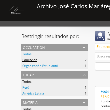
Archivo José Carlos Mariáte
Restringir resultados por:
R
occupation
Educaci
Todos
Educación
2
Organización Estudiantil
1
lugar
Todos
Perú
1
Fede
América Latina
1
PE AJ
materia
Fundad
contin
Todos