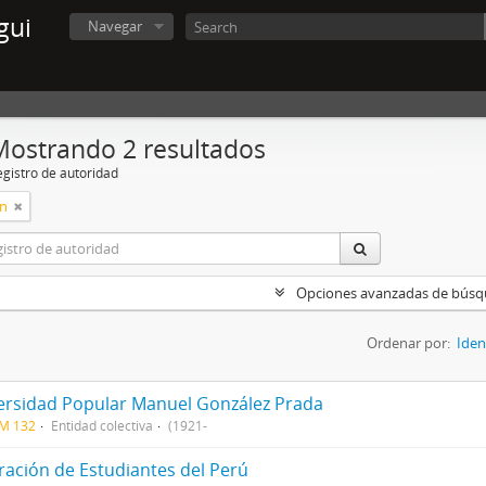
gui
Navegar
Mostrando 2 resultados
egistro de autoridad
ón
Opciones avanzadas de bús
Ordenar por:
Iden
ersidad Popular Manuel González Prada
CM 132
Entidad colectiva
(1921-
ración de Estudiantes del Perú