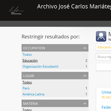
Archivo José Carlos Mariáte
Restringir resultados por:
R
occupation
Educaci
Todos
Educación
2
Organización Estudiantil
1
lugar
Todos
Perú
1
Univ
América Latina
1
PE AJ
materia
Fede
Todos