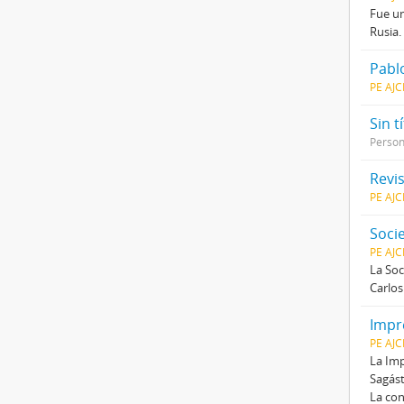
Fue un
Rusia.
Pablo
PE AJ
Sin t
Perso
Revi
PE AJ
Soci
PE AJ
La Soc
Carlos
Impr
PE AJ
La Imp
Sagást
La con