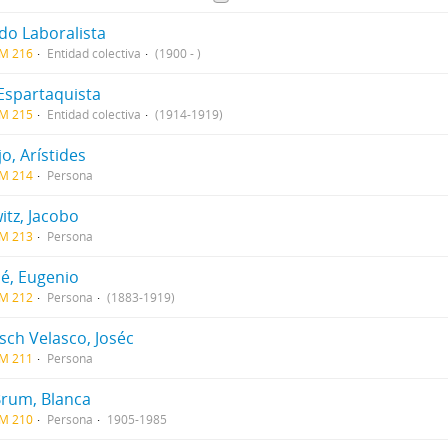
do Laboralista
CM 216
Entidad colectiva
(1900 - )
 Espartaquista
CM 215
Entidad colectiva
(1914-1919)
jo, Arístides
CM 214
Persona
itz, Jacobo
CM 213
Persona
né, Eugenio
CM 212
Persona
(1883-1919)
sch Velasco, Joséc
CM 211
Persona
Brum, Blanca
CM 210
Persona
1905-1985