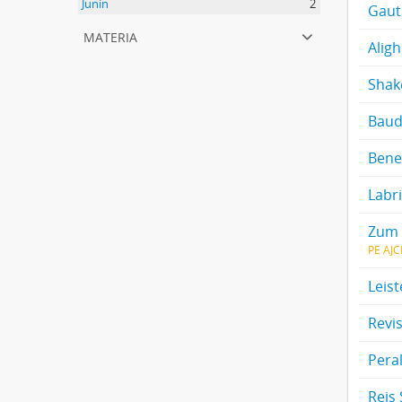
Junín
2
Gauti
materia
Aligh
Shak
Baud
Benel
Labri
Zum 
PE AJ
Leis
Revi
Peral
Reis 