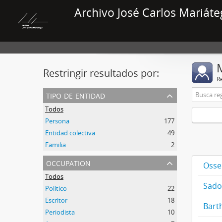
Archivo José Carlos Mariáte
Restringir resultados por:
R
tipo de entidad
Todos
Persona
177
Entidad colectiva
49
Familia
2
occupation
Osse
Todos
Sado
Político
22
Escritor
18
Bart
Periodista
10