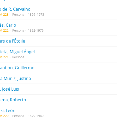
o de R. Carvalho
CM 223
Persona
1899–1973
ès, Carlo
CM 222
Persona
1892-1976
rs de l'Étoile
ieta, Miguel Ángel
CM 221
Persona
antino, Guillermo
a Muñiz, Justino
 José Luis
sma, Roberto
ki, León
CM 220
Persona
1879-1940