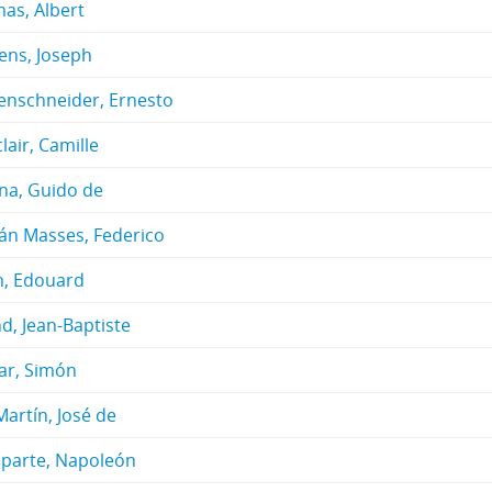
as, Albert
ens, Joseph
tenschneider, Ernesto
air, Camille
na, Guido de
rán Masses, Federico
h, Edouard
d, Jean-Baptiste
var, Simón
artín, José de
parte, Napoleón