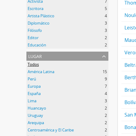
Activista
7
Thom
Escritora
5
Noul
Artista Plástico
4
Diplomático
3
Leis
Filósofo
3
Editor
2
Maucl
Educación
2
Vero
lugar
Todos
Belt
América Latina
15
Bert
Perú
9
Europa
7
Brian
España
4
Lima
3
Bolí
Huancayo
2
San M
Uruguay
2
Arequipa
2
Bona
Centroamérica y El Caribe
2