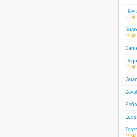
Flávi
PE AJ
Suar
PE AJ
Cahie
Urqu
PE AJ
Guar
Zaval
Peña,
Lede
Trots
PE AJ