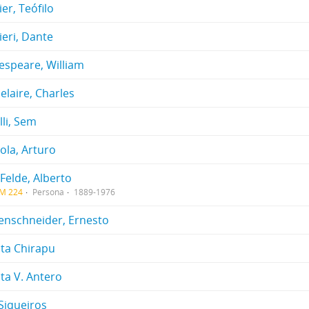
er, Teófilo
ieri, Dante
espeare, William
elaire, Charles
li, Sem
ola, Arturo
Felde, Alberto
CM 224
Persona
1889-1976
tenschneider, Ernesto
sta Chirapu
ta V. Antero
Siqueiros