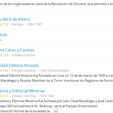
o de los organizadores clave de la Revolución de Octubre, que permitió a 
 Abril de Vivero
CM 219
Persona
1894-1987
ítulo
na
sta Caras y Caretas
CM 218
Entidad colectiva
edad Editora Amauta
CM 088
Entidad colectiva
1928/1932(probable)
iedad Editora Amauta fue fundada en Lima un 12 de de marzo de 1928 a travé
 Mariátegui y Ricardo Martínez de la Torre. Inscrita en los Registros de Escri
enta y Editorial Minerva
CM 217
Entidad colectiva
1925-1936
renta y Editorial Minerva fue fundada por Julio CésarMariátegui y José Carlos
egui 669 (actualmente Av. Abancay, cerca al Parque Universitario).
stitución formal de la sociedad se
...
»