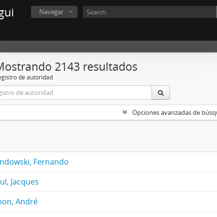
gui
Navegar
Mostrando 2143 resultados
egistro de autoridad
Opciones avanzadas de bús
ndowski, Fernando
ul, Jacques
hon, André