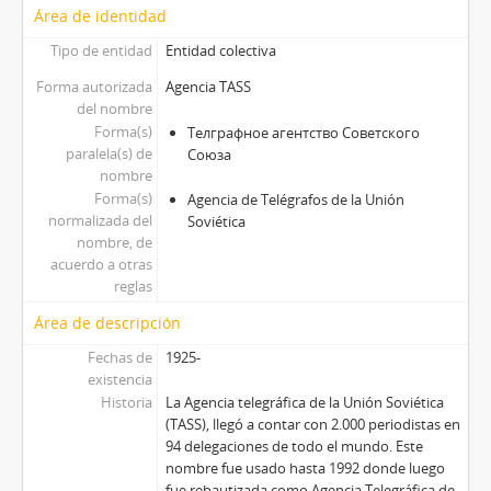
Área de identidad
Tipo de entidad
Entidad colectiva
Forma autorizada
Agencia TASS
del nombre
Forma(s)
Телграфное агентство Советского
paralela(s) de
Союза
nombre
Forma(s)
Agencia de Telégrafos de la Unión
normalizada del
Soviética
nombre, de
acuerdo a otras
reglas
Área de descripción
Fechas de
1925-
existencia
Historia
La Agencia telegráfica de la Unión Soviética
(TASS), llegó a contar con 2.000 periodistas en
94 delegaciones de todo el mundo. Este
nombre fue usado hasta 1992 donde luego
fue rebautizada como Agencia Telegráfica de