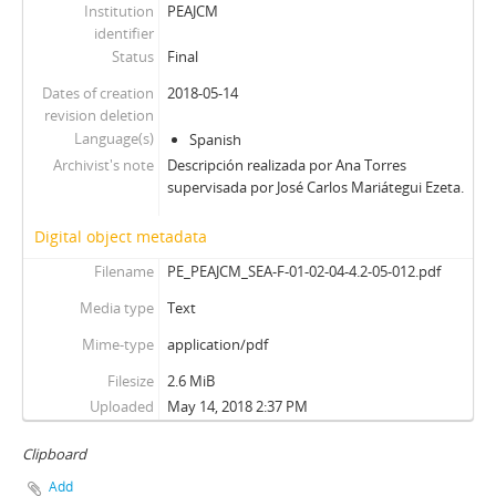
Institution
PEAJCM
identifier
Status
Final
Dates of creation
2018-05-14
revision deletion
Language(s)
Spanish
Archivist's note
Descripción realizada por Ana Torres
supervisada por José Carlos Mariátegui Ezeta.
Digital object metadata
Filename
PE_PEAJCM_SEA-F-01-02-04-4.2-05-012.pdf
Media type
Text
Mime-type
application/pdf
Filesize
2.6 MiB
Uploaded
May 14, 2018 2:37 PM
Clipboard
Add