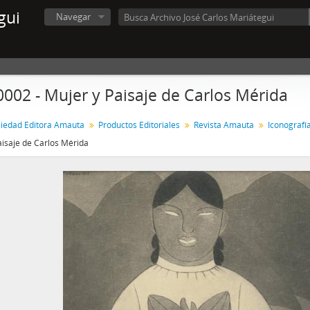
gui
Navegar
0002 - Mujer y Paisaje de Carlos Mérida
iedad Editora Amauta
Productos Editoriales
Revista Amauta
Iconografí
aisaje de Carlos Mérida