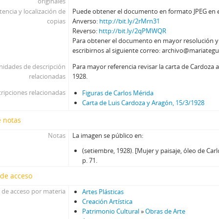
originales
tencia y localización de
Puede obtener el documento en formato JPEG en el 
copias
Anverso:
http://bit.ly/2rMrn31
Reverso:
http://bit.ly/2qPMWQR
Para obtener el documento en mayor resolución 
escribirnos al siguiente correo: archivo@mariategu
nidades de descripción
Para mayor referencia revisar la carta de Cardoza 
relacionadas
1928.
ripciones relacionadas
Figuras de Carlos Mérida
Carta de Luis Cardoza y Aragón, 15/3/1928
e notas
Notas
La imagen se público en:
(setiembre, 1928). [Mujer y paisaje, óleo de Car
p. 71.
 de acceso
 de acceso por materia
Artes Plásticas
Creación Artística
Patrimonio Cultural
»
Obras de Arte