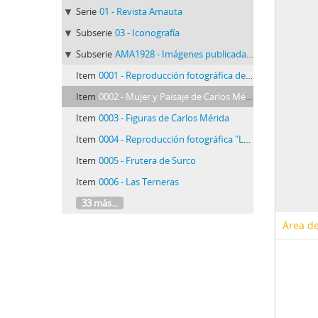
Serie
01 - Revista Amauta
Subserie
03 - Iconografía
Subserie
AMA1928 - Imágenes publicadas en 1928
Item
0001 - Reproducción fotográfica de un óleo "Pepa" de José Sabogal
Item
0002 - Mujer y Paisaje de Carlos Mérida
Item
0003 - Figuras de Carlos Mérida
Item
0004 - Reproducción fotográfica "La Procesión de Taitacha Temblores" de José Sabogal
Item
0005 - Frutera de Surco
Item
0006 - Las Terneras
33 más...
Área de