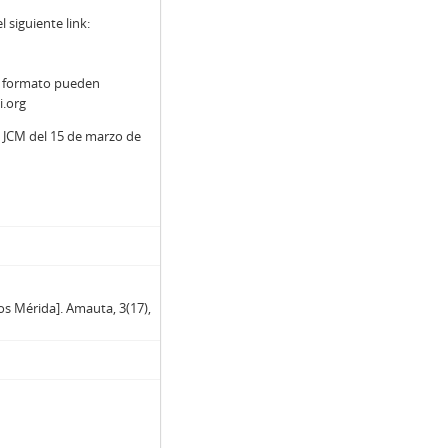
siguiente link:
y formato pueden
i.org
a JCM del 15 de marzo de
los Mérida]. Amauta, 3(17),