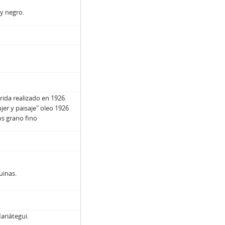
 y negro.
rida realizado en 1926.
ujer y paisaje" oleo 1926
os grano fino
uinas.
ariátegui.