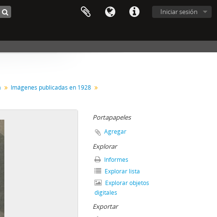
Iniciar sesión
a
Imágenes publicadas en 1928
Portapapeles
Agregar
Explorar
Informes
Explorar lista
Explorar objetos
digitales
Exportar