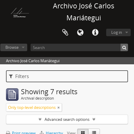
Archivo José Carlos
Mariátegui
Log in
Browse
Archivo José Carlos Mariátegui
Filters
Showing 7 results
Archival description
Only top-level descriptions
Advanced search options
Print preview
Hierarchy
View: