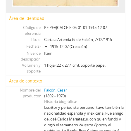
Área de identidad
Código de
PE PEAJCM CF-F-05-01-01-1915-12-07
referencia
Título
Carta a Artemia G. de Falcón, 7/12/1915
Fecha(s)
1915-12-07 (Creación)
Nivel de
Item
descripción
Volumen y
1 hoja (22 x 27,4 cm). Soporte papel.
soporte
Área de contexto
Nombre del
Falcón, César
productor
(1892 - 1970)
Historia biográfica
Escritor y periodista peruano, tuvo también la
nacionalidad española y mexicana. Fue amigo
de José Carlos Mariátegui, con quien fundó y
dirigió el semanario
Nuestra Época
y el
periódico
La Razón
. Este último se convirtió