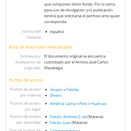
que componen dicho fondo. Por lo tanto,
para uso de divulgación y/o publicación
tendrá que solicitarse el permiso ante quien
corresponda.
Idioma del
español
material
Área de materiales relacionados
Existencia y
El documento original se encuentra
localización de
custodiado por el Archivo José Carlos
originales
Mariátegui.
Puntos de acceso
Puntos de acceso
Grupos
»
Familia
por materia
Dinero
Puntos de acceso
América Latina
»
Perú
»
Huánuco
por lugar
Puntos de acceso
Falcón, Artemia G. de
(Materia)
por autoridad
Falcón, Juan
(Materia)
Tipo de puntos de
Correspondencia