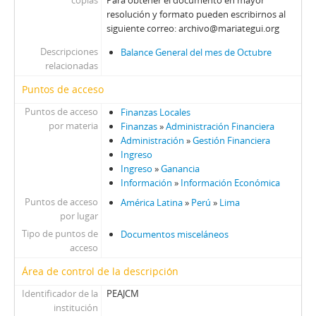
copias
Para obtener el documento en mayor
resolución y formato pueden escribirnos al
siguiente correo: archivo@mariategui.org
Descripciones
Balance General del mes de Octubre
relacionadas
Puntos de acceso
Puntos de acceso
Finanzas Locales
por materia
Finanzas
»
Administración Financiera
Administración
»
Gestión Financiera
Ingreso
Ingreso
»
Ganancia
Información
»
Información Económica
Puntos de acceso
América Latina
»
Perú
»
Lima
por lugar
Tipo de puntos de
Documentos misceláneos
acceso
Área de control de la descripción
Identificador de la
PEAJCM
institución