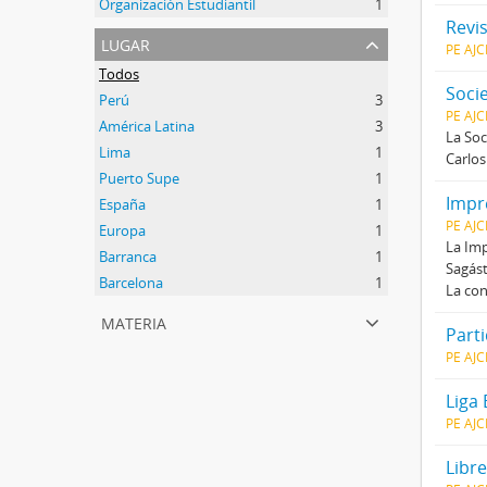
Organización Estudiantil
1
Revi
lugar
PE AJ
Todos
Soci
Perú
3
PE AJ
América Latina
3
La Soc
Lima
1
Carlos
Puerto Supe
1
Impr
España
1
PE AJ
Europa
1
La Imp
Barranca
1
Sagást
Barcelona
1
La con
materia
Parti
PE AJ
Liga
PE AJ
Libr