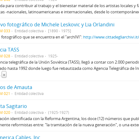
a para contribuir al trabajo y el bienestar material de los artistas locales y 
icas -nacionales, latinoamericanas e internacionales, desde lo contemporáne
vo fotográfico de Michele Leskovic y Lia Orlandini
CM 033
Entidad colectiva
[1890 - 1975]
fotográfico que se encuentra en el "archIVI":
http://www.cittadegliarchivi.it
cia TASS
CM 028
Entidad colectiva
1925-
ncia telegráfica de la Unión Soviética (TASS), llegó a contar con 2.000 peri
ado hasta 1992 donde luego fue rebautizada como Agencia Telegráfica de In
..
»
os de Amauta
CM 021
Entidad colectiva
ta Sagitario
CM 020
Entidad colectiva
(1925-1927)
ación identificada con la Reforma Argentina, los doce (12) números que publ
mente reformistas entre: "la tramitación de la nueva generación", o una ext
merica Cables, Inc