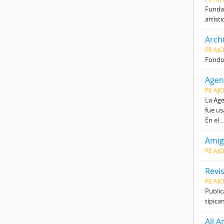
Fundad
artíst
Archi
PE AJ
Fondo 
Agen
PE AJ
La Age
fue us
En el
.
Amig
PE AJ
Revis
PE AJ
Public
típica
All A