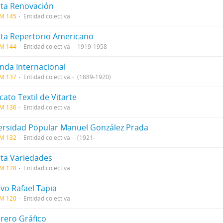
sta Renovación
CM 145
Entidad colectiva
sta Repertorio Americano
CM 144
Entidad colectiva
1919-1958
nda Internacional
CM 137
Entidad colectiva
(1889-1920)
cato Textil de Vitarte
CM 136
Entidad colectiva
ersidad Popular Manuel González Prada
CM 132
Entidad colectiva
(1921-
sta Variedades
CM 128
Entidad colectiva
vo Rafael Tapia
CM 120
Entidad colectiva
brero Gráfico