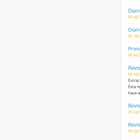
Diar
PE AJ
Diari
PE AJ
Prim
PE AJ
Revi
PE AJ
Extrac
Esta r
hace a
Revi
PE AJ
Revi
PE AJ