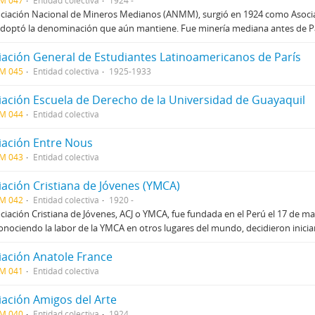
CM 047
Entidad colectiva
1924 -
ciación Nacional de Mineros Medianos (ANMM), surgió en 1924 como Asociaci
doptó la denominación que aún mantiene. Fue minería mediana antes de Pa
iación General de Estudiantes Latinoamericanos de París
CM 045
Entidad colectiva
1925-1933
iación Escuela de Derecho de la Universidad de Guayaquil
CM 044
Entidad colectiva
iación Entre Nous
CM 043
Entidad colectiva
iación Cristiana de Jóvenes (YMCA)
CM 042
Entidad colectiva
1920 -
ciación Cristiana de Jóvenes, ACJ o YMCA, fue fundada en el Perú el 17 de 
onociendo la labor de la YMCA en otros lugares del mundo, decidieron iniciar
iación Anatole France
CM 041
Entidad colectiva
iación Amigos del Arte
CM 040
Entidad colectiva
1924