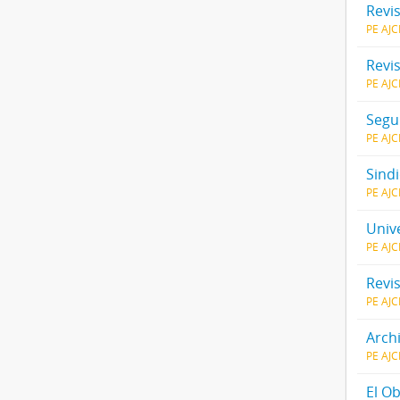
Revi
PE AJ
Revi
PE AJ
Segu
PE AJ
Sindi
PE AJ
Univ
PE AJ
Revi
PE AJ
Archi
PE AJ
El O