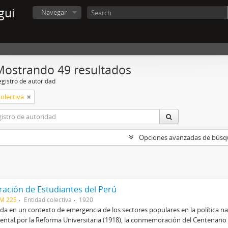
gui
Navegar
Mostrando 49 resultados
egistro de autoridad
olectiva
Opciones avanzadas de bús
ración de Estudiantes del Perú
CM 225
Entidad colectiva
1920
a en un contexto de emergencia de los sectores populares en la política na
ental por la Reforma Universitaria (1918), la conmemoración del Centenario