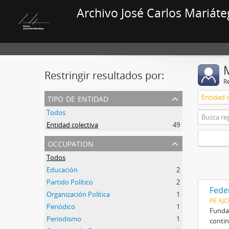
Archivo José Carlos Mariáte
Restringir resultados por:
R
tipo de entidad
Entidad c
Todos
Entidad colectiva
49
occupation
Todos
Educación
2
Partido Político
2
Fede
Organización Política
1
PE AJ
Periódico
1
Fundad
Periodismo
1
contin