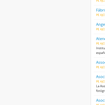
PE AJ
Fábri
PE AJ
Ange
PE AJ
Atene
PE AJ
Instit
españo
Assoc
PE AJ
Asoc
PE AJ
La Aso
fotógr
Asoci