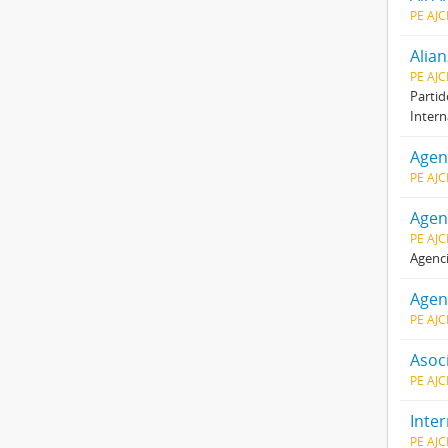
PE AJ
Alia
PE AJ
Partid
Intern
Agenc
PE AJ
Agen
PE AJ
Agenci
Agen
PE AJ
Asoc
PE AJ
Inte
PE AJ