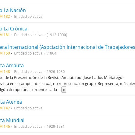
io La Nación
CM 182
Entidad colectiva
o La Crónica
CM 181
Entidad colectiva
(1912-1990)
era Internacional (Asociación Internacional de Trabajadores
CM 150
Entidad colectiva
(1864)
sta Amauta
CM 148
Entidad colectiva
1926-1930
to de la Presentación de la Revista Amauta por José Carlos Mariátegui:
evista en el campo intelectual, no representa un grupo. Representa, más bien
lgún tiempo una corriente, cada
...
»
sta Atenea
CM 147
Entidad colectiva
sta Mundial
CM 146
Entidad colectiva
1929-1931