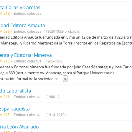
sta Caras y Caretas
CM 218
Entidad colectiva
edad Editora Amauta
CM 088
Entidad colectiva
1928/1932(probable)
iedad Editora Amauta fue fundada en Lima un 12 de de marzo de 1928 a travé
 Mariátegui y Ricardo Martínez de la Torre. Inscrita en los Registros de Escri
enta y Editorial Minerva
CM 217
Entidad colectiva
1925-1936
renta y Editorial Minerva fue fundada por Julio CésarMariátegui y José Carlos
egui 669 (actualmente Av. Abancay, cerca al Parque Universitario).
stitución formal de la sociedad se
...
»
do Laboralista
CM 216
Entidad colectiva
(1900 - )
 Espartaquista
CM 215
Entidad colectiva
(1914-1919)
ería León Alvarado