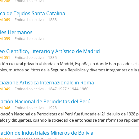
CM 208
Entidad colectiva
ca de Tejidos Santa Catalina
CM 069
Entidad colectiva
1888
les Hermanos
CM 059
Entidad colectiva
o Científico, Literario y Artístico de Madrid
CM 051
Entidad colectiva
1835 -
ución cultural privada ubicada en Madrid, España, en donde han pasado seis
les, muchos políticos de la Segunda República y diversos integrantes de la gen
iazione Artistica Internazionale in Roma
CM 049
Entidad colectiva
1847-1927 / 1944-1960
iación Nacional de Periodistas del Perú
CM 046
Entidad colectiva
1928-
ciación Nacional de Periodistas del Perú fue fundada el 21 de julio de 1928 por
afos y dibujantes, cuando la sociedad de entonces se transformaba rápidam
ación de Industriales Mineros de Bolivia