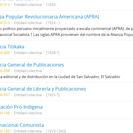
CM 014
Entidad colectiva
(1920-
nza Popular Revolucionaria Americana (APRA)
CM 013
Entidad colectiva
(1924 - )
o político peruano inicialmente proyectado a escala continental (APRA), de p
acional Socialista.1 Las siglas APRA provienen del nombre de la Alianza Po
ia Titikaka
CM 009
Entidad colectiva
[1928-?]
cia General de Publicaciones
CM 008
Entidad colectiva
a editorial y de distribución en la ciudad de San Salvador, El Salvador
cia General de Librería y Publicaciones
CM 007
Entidad colectiva
[1925-?]
iación Pro-Indigena
CM 198
Entidad colectiva
rnacional Comunista
CM 193
Entidad colectiva
(1919-1943)