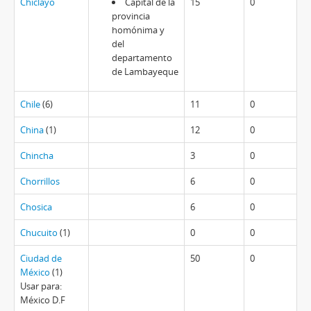
Chiclayo
Capital de la
15
0
provincia
homónima y
del
departamento
de Lambayeque
Chile
(6)
11
0
China
(1)
12
0
Chincha
3
0
Chorrillos
6
0
Chosica
6
0
Chucuito
(1)
0
0
Ciudad de
50
0
México
(1)
Usar para:
México D.F