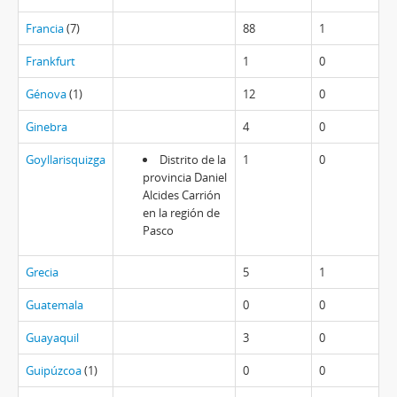
Francia
(7)
88
1
Frankfurt
1
0
Génova
(1)
12
0
Ginebra
4
0
Goyllarisquizga
Distrito de la
1
0
provincia Daniel
Alcides Carrión
en la región de
Pasco
Grecia
5
1
Guatemala
0
0
Guayaquil
3
0
Guipúzcoa
(1)
0
0