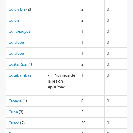
Colombia
(2)
2
0
Colón
2
0
Condesuyos
1
0
Córdoba
1
0
Córdoba
1
0
Costa Rica
(1)
2
0
Cotabambas
Provincia de
1
0
la región
Apurímac
Croacia
(1)
0
0
Cuba
(3)
3
1
Cuzco
(2)
39
0