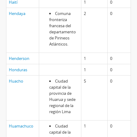
Haití
1
0
Hendaya
Comuna
2
0
fronteriza
francesa del
departamento
de Pirineos
Atlánticos.
Henderson
1
0
Honduras
1
0
Huacho
Ciudad
5
0
capital de la
provincia de
Huarua y sede
regional de la
región Lima
Huamachuco
Ciudad
1
0
capital de la