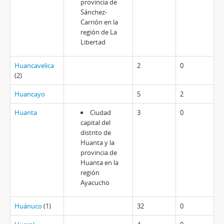
provincia de
Sánchez-
Carrión en la
región de La
Libertad
Huancavelica
2
0
(2)
Huancayo
5
2
Huanta
Ciudad
3
0
capital del
distrito de
Huanta y la
provincia de
Huanta en la
región
Ayacucho
Huánuco
(1)
32
0