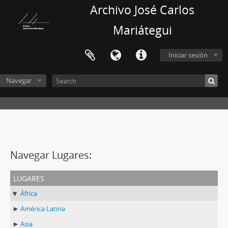
Archivo José Carlos
Mariátegui
Iniciar sesión
Navegar
Navegar Lugares:
lugares
África
América Latina
Asia