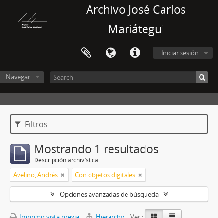
Archivo José Carlos
Mariátegui
Iniciar sesión
Navegar
Filtros
Mostrando 1 resultados
Descripción archivística
Avelino, Andrés
Con objetos digitales
Opciones avanzadas de búsqueda
Imprimir vista previa
Hierarchy
Ver :