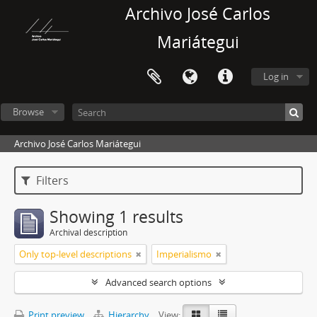
Archivo José Carlos
Mariátegui
Log in
Browse
Archivo José Carlos Mariátegui
Filters
Showing 1 results
Archival description
Only top-level descriptions
Imperialismo
Advanced search options
Print preview
Hierarchy
View: