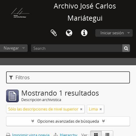
Archivo José Carlos
Mariátegui
Iniciar sesión
Navegar
Filtros
Mostrando 1 resultados
Descripción archivística
Sólo las descripciones de nivel superior
Lima
Opciones avanzadas de búsqueda
Imprimir vista previa
Hierarchy
Ver :