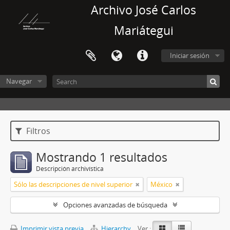
Archivo José Carlos
Mariátegui
Iniciar sesión
Navegar
Filtros
Mostrando 1 resultados
Descripción archivística
Sólo las descripciones de nivel superior
México
Opciones avanzadas de búsqueda
Imprimir vista previa
Hierarchy
Ver :