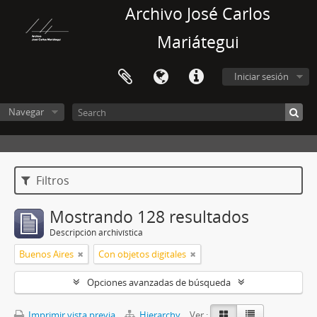
Archivo José Carlos
Mariátegui
Iniciar sesión
Navegar
Filtros
Mostrando 128 resultados
Descripción archivística
Buenos Aires
Con objetos digitales
Opciones avanzadas de búsqueda
Imprimir vista previa
Hierarchy
Ver :