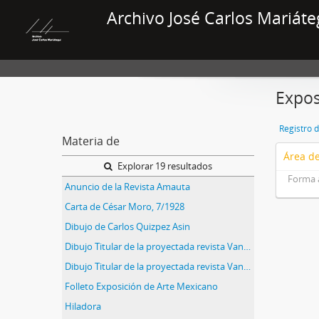
Archivo José Carlos Mariáte
Expos
Registro 
Materia de
Área de
Explorar 19 resultados
Forma 
Anuncio de la Revista Amauta
Carta de César Moro, 7/1928
Dibujo de Carlos Quizpez Asin
Dibujo Titular de la proyectada revista Vanguardia
Dibujo Titular de la proyectada revista Vanguardia (II)
Folleto Exposición de Arte Mexicano
Hiladora