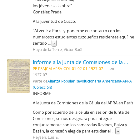
los jóvenes a la obra"
González Prada
A la Juventud de Cuzco:
"Al venir a Paris -y-ponerme en contacto con los
numerosos estudiantes cuzqueños residentes aquí, he
sentido
...
»
Haya de la Torre, Víctor Raúl
Informe a la Junta de Comisiones de la Célula del APRA en París, [7/1927]
PE PEAJCM APRA-COL-01-02-01-1927-07
Item
1927-07
Parte de
Alianza Popular Revolucionaria Americana-APRA
(Colección)
INFORME
A la Junta de Comisiones de la Célula del APRA en París
Como por acuerdo de la célula en sesión de Junta de
Comisiones, se nos designará para integrar
conjuntamente con los camaradas Ravines, Paiva y
Bazán, la comisión elegida para estudiar el
...
»
Heysen, Luis E.