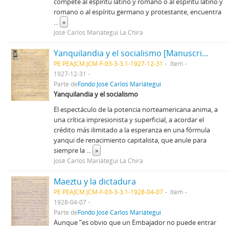
compete al espíritu latino y romano o al espíritu latino y
romano o al espíritu germano y protestante, encuentra
...
»
José Carlos Mariátegui La Chira
Yanquilandia y el socialismo [Manuscrito]
PE PEAJCM JCM-F-03-3-3.1-1927-12-31
Item
1927-12-31
Parte de
Fondo José Carlos Mariátegui
Yanquilandia y el socialismo
El espectáculo de la potencia norteamericana anima, a
una crítica impresionista y superficial, a acordar el
crédito más ilimitado a la esperanza en una fórmula
yanqui de renacimiento capitalista, que anule para
siempre la
...
»
José Carlos Mariátegui La Chira
Maeztu y la dictadura
PE PEAJCM JCM-F-03-3-3.1-1928-04-07
Item
1928-04-07
Parte de
Fondo José Carlos Mariátegui
Aunque “es obvio que un Embajador no puede entrar