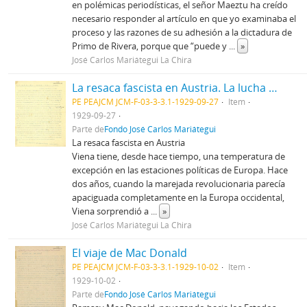
en polémicas periodísticas, el señor Maeztu ha creído
necesario responder al artículo en que yo examinaba el
proceso y las razones de su adhesión a la dictadura de
Primo de Rivera, porque que “puede y
...
»
José Carlos Mariátegui La Chira
La resaca fascista en Austria. La lucha eleccionaria en México.
PE PEAJCM JCM-F-03-3-3.1-1929-09-27
Item
1929-09-27
Parte de
Fondo José Carlos Mariátegui
La resaca fascista en Austria
Viena tiene, desde hace tiempo, una temperatura de
excepción en las estaciones políticas de Europa. Hace
dos años, cuando la marejada revolucionaria parecía
apaciguada completamente en la Europa occidental,
Viena sorprendió a
...
»
José Carlos Mariátegui La Chira
El viaje de Mac Donald
PE PEAJCM JCM-F-03-3-3.1-1929-10-02
Item
1929-10-02
Parte de
Fondo José Carlos Mariátegui