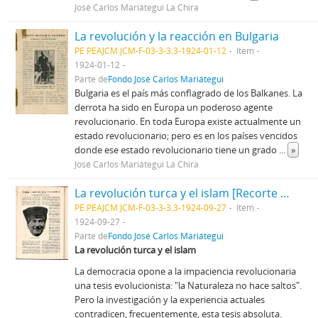
José Carlos Mariátegui La Chira
La revolución y la reacción en Bulgaria
PE PEAJCM JCM-F-03-3-3.3-1924-01-12
Item
1924-01-12
Parte de
Fondo José Carlos Mariátegui
Bulgaria es el país más conflagrado de los Balkanes. La
derrota ha sido en Europa un poderoso agente
revolucionario. En toda Europa existe actualmente un
estado revolucionario; pero es en los países vencidos
donde ese estado revolucionario tiene un grado
...
»
José Carlos Mariátegui La Chira
La revolución turca y el islam [Recorte de prensa]
PE PEAJCM JCM-F-03-3-3.3-1924-09-27
Item
1924-09-27
Parte de
Fondo José Carlos Mariátegui
La revolución turca y el islam
La democracia opone a la impaciencia revolucionaria
una tesis evolucionista: "la Naturaleza no hace saltos".
Pero la investigación y la experiencia actuales
contradicen, frecuentemente, esta tesis absoluta.