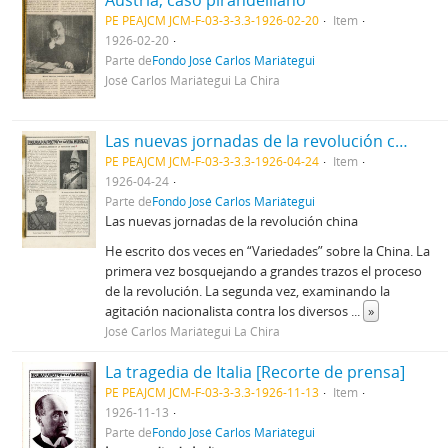
Austria, caso pirandelliano
PE PEAJCM JCM-F-03-3-3.3-1926-02-20
Item
1926-02-20
Parte de
Fondo José Carlos Mariátegui
José Carlos Mariátegui La Chira
Las nuevas jornadas de la revolución china
PE PEAJCM JCM-F-03-3-3.3-1926-04-24
Item
1926-04-24
Parte de
Fondo José Carlos Mariátegui
Las nuevas jornadas de la revolución china
He escrito dos veces en “Variedades” sobre la China. La
primera vez bosquejando a grandes trazos el proceso
de la revolución. La segunda vez, examinando la
agitación nacionalista contra los diversos
...
»
José Carlos Mariátegui La Chira
La tragedia de Italia [Recorte de prensa]
PE PEAJCM JCM-F-03-3-3.3-1926-11-13
Item
1926-11-13
Parte de
Fondo José Carlos Mariátegui