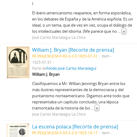
I
El ibero-americanismo reaparece, en forma esporádica,
en los debates de España y de la América espñola. Es un
ideal, o un tema, que de vez en vez, ocupa el diálogo de
los intelectuales del idioma. (Me parece que no
...
»
José Carlos Mariátegui La Chira
William J. Bryan [Recorte de prensa]
PE PEAJCM JCM-F-03-3-3.3-1925-07-31
Item
1925-07-31
Parte de
Fondo José Carlos Mariátegui
William J. Bryan
Clasifiquemos a Mr. Willian Jennings Bryan entre los
más ilustres representantes de la democracia y del
puritanismo norteamericano. Digamos ante todo que
representaba un capítulo concluido, una lépoca
tramontada de la historia de los
...
»
José Carlos Mariátegui La Chira
La escena polaca [Recorte de prensa]
PE PEAJCM JCM-F-03-3-3.3-1925-10-17
Item