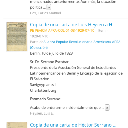
mencionados anteriormente. Aún más, la situación
política
...
»
Cox, Carlos Manuel
Copia de una carta de Luis Heysen a Héctor Serrano Escobar
PE PEAJCM APRA-COL-01-03-1929-07-10
Item
1929-07-10
Parte de
Alianza Popular Revolucionaria Americana-APRA
(Colección)
Berlín, 10 de julio de 1929
Sr. Dr. Serrano Escobar
Presidente de la Asociación General de Estudiantes
Latinoamericanos en Berlín y Encargo de la legación de
El Salvador
Savignyplants I
Charlottenburg
Estimado Serrano:
Acabo de enterarme incidentalmente que
...
»
Heysen, Luis E.
Copia de una carta de Héctor Serrano Escobar a Luis Heysen