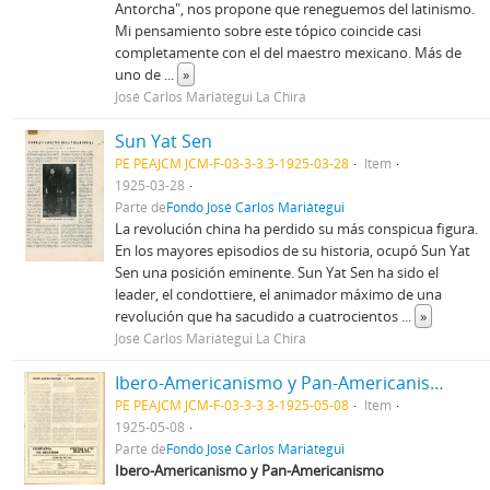
Antorcha", nos propone que reneguemos del latinismo.
Mi pensamiento sobre este tópico coincide casi
completamente con el del maestro mexicano. Más de
uno de
...
»
José Carlos Mariátegui La Chira
Sun Yat Sen
PE PEAJCM JCM-F-03-3-3.3-1925-03-28
Item
1925-03-28
Parte de
Fondo José Carlos Mariátegui
La revolución china ha perdido su más conspicua figura.
En los mayores episodios de su historia, ocupó Sun Yat
Sen una posición eminente. Sun Yat Sen ha sido el
leader, el condottiere, el animador máximo de una
revolución que ha sacudido a cuatrocientos
...
»
José Carlos Mariátegui La Chira
Ibero-Americanismo y Pan-Americanismo [Recorte de Prensa]
PE PEAJCM JCM-F-03-3-3.3-1925-05-08
Item
1925-05-08
Parte de
Fondo José Carlos Mariátegui
Ibero-Americanismo y Pan-Americanismo