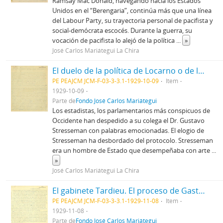
Ramsay Mac Donald, navegando hacia los Estados
Unidos en el “Berengaria”, continúa más que una línea
del Labour Party, su trayectoria personal de pacifista y
social-demócrata escocés. Durante la guerra, su
vocación de pacifista lo alejó de la política
...
»
José Carlos Mariátegui La Chira
El duelo de la política de Locarno o de la Sociedad de las Naciones
PE PEAJCM JCM-F-03-3-3.1-1929-10-09
Item
1929-10-09
Parte de
Fondo José Carlos Mariátegui
Los estadistas, los parlamentarios más conspicuos de
Occidente han despedido a su colega el Dr. Gustavo
Stresseman con palabras emocionadas. El elogio de
Stresseman ha desbordado del protocolo. Stresseman
era un hombre de Estado que desempeñaba con arte
...
»
José Carlos Mariátegui La Chira
El gabinete Tardieu. El proceso de Gastonia. Las relaciones anglo-rusas
PE PEAJCM JCM-F-03-3-3.1-1929-11-08
Item
1929-11-08
Parte de
Fondo José Carlos Mariátegui