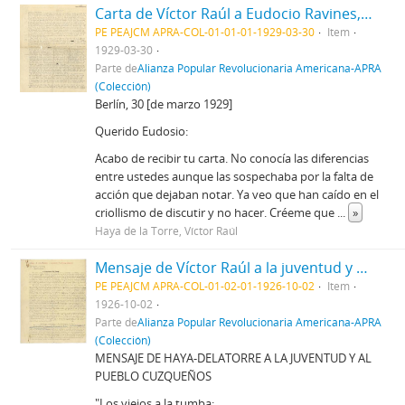
Carta de Víctor Raúl a Eudocio Ravines, 30/03/1929
PE PEAJCM APRA-COL-01-01-01-1929-03-30
Item
1929-03-30
Parte de
Alianza Popular Revolucionaria Americana-APRA
(Colección)
Berlín, 30 [de marzo 1929]
Querido Eudosio:
Acabo de recibir tu carta. No conocía las diferencias
entre ustedes aunque las sospechaba por la falta de
acción que dejaban notar. Ya veo que han caído en el
criollismo de discutir y no hacer. Créeme que
...
»
Haya de la Torre, Víctor Raúl
Mensaje de Víctor Raúl a la juventud y al pueblo cuzqueños, 2/10/1926
PE PEAJCM APRA-COL-01-02-01-1926-10-02
Item
1926-10-02
Parte de
Alianza Popular Revolucionaria Americana-APRA
(Colección)
MENSAJE DE HAYA-DELATORRE A LA JUVENTUD Y AL
PUEBLO CUZQUEÑOS
"Los viejos a la tumba;