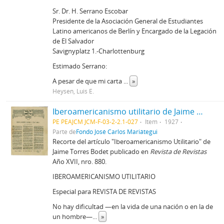
Sr. Dr. H. Serrano Escobar
Presidente de la Asociación General de Estudiantes
Latino americanos de Berlín y Encargado de la Legación
de El Salvador
Savignyplatz 1.-Charlottenburg
Estimado Serrano:
A pesar de que mi carta
...
»
Heysen, Luis E.
Iberoamericanismo utilitario de Jaime Torres Bodet [Recorte de Prensa]
PE PEAJCM JCM-F-03-2-2.1-027
Item
1927
Parte de
Fondo José Carlos Mariátegui
Recorte del artículo "Iberoamericanismo Utilitario" de
Jaime Torres Bodet publicado en
Revista de Revistas
Año XVII, nro. 880.
IBEROAMERICANISMO UTILITARIO
Especial para REVISTA DE REVISTAS
No hay dificultad —en la vida de una nación o en la de
un hombre—
...
»