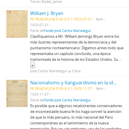
Torres Bodet, Jaime
William J. Bryan
PE PEAJCM JCM-F-03-3-3.1-1925-07-31
Item
1925-07-31
Parte de
Fondo José Carlos Mariátegui
Clasifiquemos a Mr. William Jennings Bryan entre los
más ilustres representantes de la democracia y del
puritanismo norteamericano. Digamos antes todo que
representaba un capítulo concluido, una época
tramontada de la historia de los Estados Unidos. Su
...
»
José Carlos Mariátegui La Chira
Nacionalismo y Vanguardismo en la ideología política
PE PEAJCM JCM-F-03-3-3.1-1925-11-27
Item
1925-11-27
Parte de
Fondo José Carlos Mariátegui
Es posible que a algunos recalcitrantes conservadores
de incontestable buena fe los haga sonreír la aserción
de que lo más peruano, lo más nacional del Perú
contemporáneo es el sentimiento de la nueva
generación. Esta es, sin embargo, una de las verdades
...