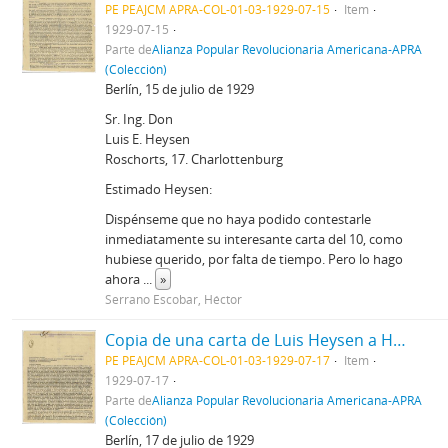
PE PEAJCM APRA-COL-01-03-1929-07-15
Item
1929-07-15
Parte de
Alianza Popular Revolucionaria Americana-APRA
(Colección)
Berlín, 15 de julio de 1929
Sr. Ing. Don
Luis E. Heysen
Roschorts, 17. Charlottenburg
Estimado Heysen:
Dispénseme que no haya podido contestarle
inmediatamente su interesante carta del 10, como
hubiese querido, por falta de tiempo. Pero lo hago
ahora
...
»
Serrano Escobar, Héctor
Copia de una carta de Luis Heysen a Héctor Serrano Escobar, 17/7/1929
PE PEAJCM APRA-COL-01-03-1929-07-17
Item
1929-07-17
Parte de
Alianza Popular Revolucionaria Americana-APRA
(Colección)
Berlín, 17 de julio de 1929