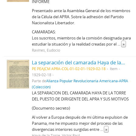
INFORME
Presentado ante la Asamblea General de los miembros
de la Célula del APRA. Sobre la adhesión del Partido
Nacionalista Libertador.
CAMARADAS:
Los suscritos, miembros de la comisión designada para
estudiar la si­tuación y la realidad creadas por el
...
»
Ravines, Eudocio
La separación del camarada Haya de la Torre del puesto de dirigente del APRA y sus motivos, 18/2/1929
PE PEAJCM APRA-COL-01-02-01-1929-02-18
Item
1929-02-18
Parte de
Alianza Popular Revolucionaria Americana-APRA
(Colección)
LA SEPARACION DEL CAMARADA HAYA DE LA TORRE
DEL PUESTO DE DIRIGENTE DEL APRA Y SUS MOTIVOS
(Documento secreto)
Al volver a Europa después de mi última expulsion de
Panama, me he impuesto mejor del proceso de las
divergencias interiores surgidas en­tre
...
»
Haya de la Torre, Víctor Raúl