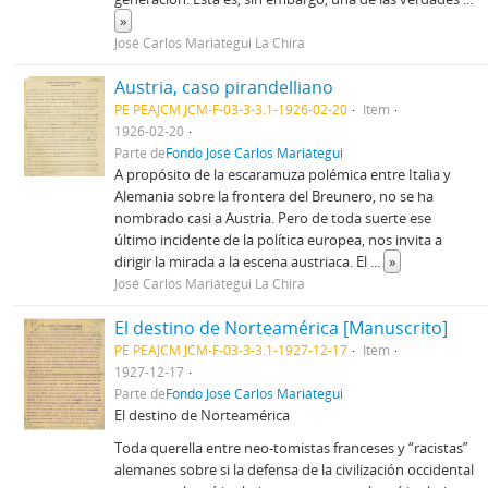
»
José Carlos Mariátegui La Chira
Austria, caso pirandelliano
PE PEAJCM JCM-F-03-3-3.1-1926-02-20
Item
1926-02-20
Parte de
Fondo José Carlos Mariátegui
A propósito de la escaramuza polémica entre Italia y
Alemania sobre la frontera del Breunero, no se ha
nombrado casi a Austria. Pero de toda suerte ese
último incidente de la política europea, nos invita a
dirigir la mirada a la escena austriaca. El
...
»
José Carlos Mariátegui La Chira
El destino de Norteamérica [Manuscrito]
PE PEAJCM JCM-F-03-3-3.1-1927-12-17
Item
1927-12-17
Parte de
Fondo José Carlos Mariátegui
El destino de Norteamérica
Toda querella entre neo-tomistas franceses y “racistas”
alemanes sobre si la defensa de la civilización occidental