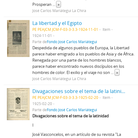
Prosperan
...
»
José Carlos Mariátegui La Chira
La libertad y el Egipto
PE PEAJCM JCM-F-03-3-3.3-1924-11-01
Item
1924-11-01
Parte de
Fondo José Carlos Mariátegui
Despedida de algunos pueblos de Europa, la Libertad
parece haber emigrado a los pueblos de Asia y de África.
Renegada por una parte de los hombres blancos,
parece haber encontrado nuevos discípulos en los
hombres de color. El exilio y el viaje no son
...
»
José Carlos Mariátegui La Chira
Divagaciones sobre el tema de la latinidad [Recorte de prensa]
PE PEAJCM JCM-F-03-3-3.3-1925-02-20
Item
1925-02-20
Parte de
Fondo José Carlos Mariátegui
Divagaciones sobre el tema de la latinidad
I
José Vasconcelos, en un artículo de su revista "La