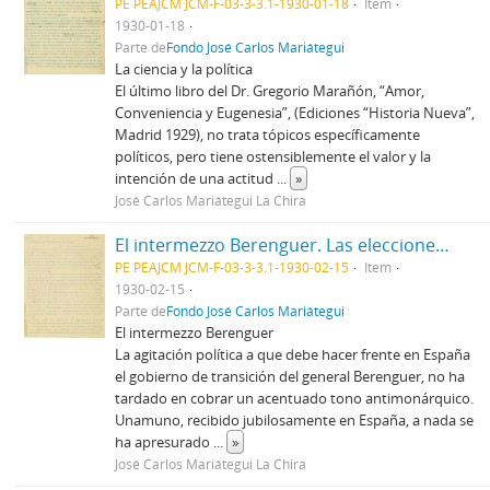
PE PEAJCM JCM-F-03-3-3.1-1930-01-18
Item
1930-01-18
Parte de
Fondo José Carlos Mariátegui
La ciencia y la política
El último libro del Dr. Gregorio Marañón, “Amor,
Conveniencia y Eugenesia”, (Ediciones “Historia Nueva”,
Madrid 1929), no trata tópicos específicamente
políticos, pero tiene ostensiblemente el valor y la
intención de una actitud
...
»
José Carlos Mariátegui La Chira
El intermezzo Berenguer. Las elecciones colombianas.
PE PEAJCM JCM-F-03-3-3.1-1930-02-15
Item
1930-02-15
Parte de
Fondo José Carlos Mariátegui
El intermezzo Berenguer
La agitación política a que debe hacer frente en España
el gobierno de transición del general Berenguer, no ha
tardado en cobrar un acentuado tono antimonárquico.
Unamuno, recibido jubilosamente en España, a nada se
ha apresurado
...
»
José Carlos Mariátegui La Chira