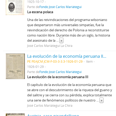
1925-10-17
Parte de
Fondo José Carlos Mariátegui
La escena polaca
Una de las reivindicaciones del programa wilsoniano
que despertaron más universales simpatías, fue la
reivindicación del derecho de Polonia a reconstituirse
como nación libre. Durante más de un siglo, la historia
del asesinato de la
...
»
José Carlos Mariátegui La Chira
La evolución de la economía peruana III [Recorte de prensa]
PE PEAJCM JCM-F-03-3-3.3-1926-01-29
Item
1926-01-29
Parte de
Fondo José Carlos Mariátegui
La evolución de la economía peruana III
El capítulo de la evolución de la economía peruana que
se abre con el descubrimiento de la riqueza del guano y
del salitre y se cierra con su pérdida, explica totalmente
una serie de fenómenos políticos de nuestro
...
»
José Carlos Mariátegui La Chira