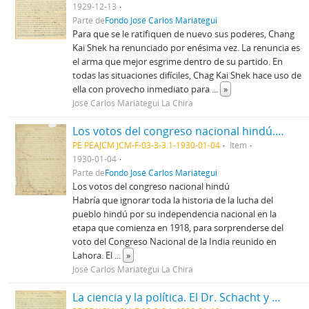
1929-12-13
Parte de
Fondo José Carlos Mariátegui
Para que se le ratifiquen de nuevo sus poderes, Chang
Kai Shek ha renunciado por enésima vez. La renuncia es
el arma que mejor esgrime dentro de su partido. En
todas las situaciones difíciles, Chag Kai Shek hace uso de
ella con provecho inmediato para
...
»
José Carlos Mariátegui La Chira
Los votos del congreso nacional hindú. El gobierno de Nanking contra la extraterritorialidad
PE PEAJCM JCM-F-03-3-3.1-1930-01-04
Item
1930-01-04
Parte de
Fondo José Carlos Mariátegui
Los votos del congreso nacional hindú
Habría que ignorar toda la historia de la lucha del
pueblo hindú por su independencia nacional en la
etapa que comienza en 1918, para sorprenderse del
voto del Congreso Nacional de la India reunido en
Lahora. El
...
»
José Carlos Mariátegui La Chira
La ciencia y la política. El Dr. Schacht y el plan Young. La república de Mongolia