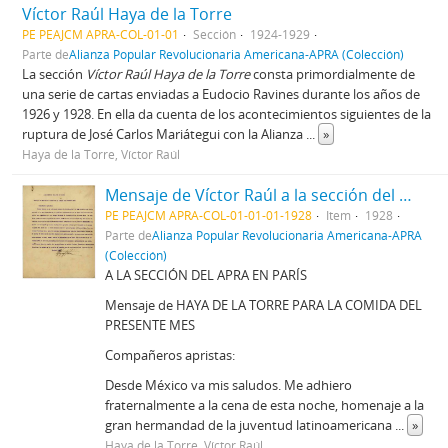
Víctor Raúl Haya de la Torre
PE PEAJCM APRA-COL-01-01
Sección
1924-1929
Parte de
Alianza Popular Revolucionaria Americana-APRA (Colección)
La sección
Víctor Raúl Haya de la Torre
consta primordialmente de
una serie de cartas enviadas a Eudocio Ravines durante los años de
1926 y 1928. En ella da cuenta de los acontecimientos siguientes de la
ruptura de José Carlos Mariátegui con la Alianza
...
»
Haya de la Torre, Víctor Raúl
Mensaje de Víctor Raúl a la sección del APRA en París
PE PEAJCM APRA-COL-01-01-01-1928
Item
1928
Parte de
Alianza Popular Revolucionaria Americana-APRA
(Colección)
A LA SECCIÓN DEL APRA EN PARÍS
Mensaje de HAYA DE LA TORRE PARA LA COMIDA DEL
PRESENTE MES
Compañeros apristas:
Desde México va mis saludos. Me adhiero
fraternalmente a la cena de esta noche, homenaje a la
gran hermandad de la juventud latinoamericana
...
»
Haya de la Torre, Víctor Raúl