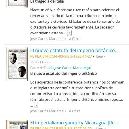
La tragedia de Italia
Hace un año, el fascismo tuvo razón para celebrar el
tercer aniversario de la marcha a Roma con ánimo
exultante y victorioso. El balance de su tercer año de
dictadura se cerraba favorablemente. La secesión
aventiniana estaba
...
»
José Carlos Mariátegui La Chira
El nuevo estatuto del imperio británico [Recorte de prensa]
PE PEAJCM JCM-F-03-3-3.3-1926-11-27
Item
1926-11-27
Parte de
Fondo José Carlos Mariátegui
El nuevo estatuto del imperio británico
Los acuerdos de la conferencia británica nos confirman
que Inglaterra continúa su tradicional política de
compromiso. La transacción, la conciliación son su
fórmula predilecta. El Imperio Británico mismo reposa,
...
»
José Carlos Mariátegui La Chira
El imperialiamo yanqui y Nicaragua [Recorte de prensa]
PE PEAJCM JCM-F-03-3-3.3-1927-01-22
Item