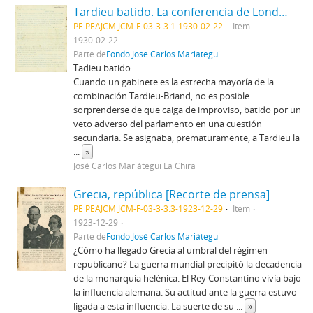
Tardieu batido. La conferencia de Londres.
PE PEAJCM JCM-F-03-3-3.1-1930-02-22
Item
1930-02-22
Parte de
Fondo José Carlos Mariátegui
Tadieu batido
Cuando un gabinete es la estrecha mayoría de la
combinación Tardieu-Briand, no es posible
sorprenderse de que caiga de improviso, batido por un
veto adverso del parlamento en una cuestión
secundaria. Se asignaba, prematuramente, a Tardieu la
...
»
José Carlos Mariátegui La Chira
Grecia, república [Recorte de prensa]
PE PEAJCM JCM-F-03-3-3.3-1923-12-29
Item
1923-12-29
Parte de
Fondo José Carlos Mariátegui
¿Cómo ha llegado Grecia al umbral del régimen
republicano? La guerra mundial precipitó la decadencia
de la monarquía helénica. El Rey Constantino vivía bajo
la influencia alemana. Su actitud ante la guerra estuvo
ligada a esta influencia. La suerte de su
...
»