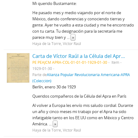
Mi querido Bustamante:
He pasado mes y medio viajando por el norte de
México, dando conferencias y conociendo tierras y
gente. Ayer he vuelto a esta ciudad y me he encontrado
con tu carta. Tu designación para la secretaría me
parece muy bien y
...
»
Haya de la Torre, Víctor Raúl
Carta de Víctor Raúl a la Célula del Apra en París, 30/01/1929
PE PEAJCM APRA-COL-01-01-01-1929-01-30
Item
1929-01-30
Parte de
Alianza Popular Revolucionaria Americana-APRA
(Colección)
Berlín, enero 30 de 1929
Queridos compañeros de la Célula del Apra en París
Al volver a Europa les envío mis saludo cordial. Durante
un año y cinco meses mi trabajo por el Apra ha sido
infatigable tanto en los EE.UU como en México y Centro
América.
...
»
Haya de la Torre, Víctor Raúl