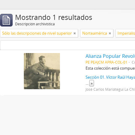
Mostrando 1 resultados
Descripción archivística
Sólo las descripciones de nivel superior
Norteamérica
Imperial
Alianza Popular Revo
PE PEAJCM APRA-COL-01
C
Esta colección está compue
Sección 01. Víctor Raúl Haya
...
»
José Carlos Mariátegui La Ch