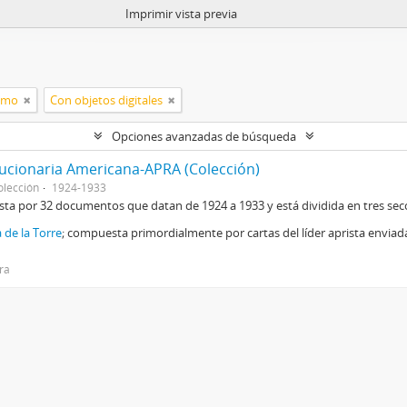
Imprimir vista previa
ismo
Con objetos digitales
Opciones avanzadas de búsqueda
lucionaria Americana-APRA (Colección)
olección
1924-1933
sta por 32 documentos que datan de 1924 a 1933 y está dividida en tres sec
 de la Torre
; compuesta primordialmente por cartas del líder aprista envia
ira