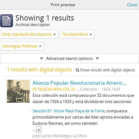
Print preview
Close
Showing 1 results
Archival description
Only top-level descriptions
Norteamérica
Ideologías Políticas
Advanced search options
1 results with digital objects
Show results with digital objects
Alianza Popular Revolucionaria Americana-APRA (Colección)
PE PEAJCM APRA-COL-01
Collection
1924-1933
Esta colección está compuesta por 32 documentos que
datan de 1924 a 1933 y está dividida en tres secciones:
Sección 01. Víctor Raúl Haya de la Torre
; compuesta
primordialmente por cartas del líder aprista enviadas a
Eudocio Ravines, así como también
...
»
José Carlos Mariátegui La Chira