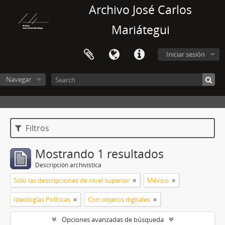
Archivo José Carlos
Mariátegui
Iniciar sesión
Navegar
Filtros
Mostrando 1 resultados
Descripción archivística
Sólo las descripciones de nivel superior
México
Ideologías Políticas
Con objetos digitales
Opciones avanzadas de búsqueda