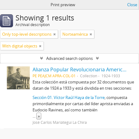
Print preview
Close
Showing 1 results
Archival description
Only top-level descriptions
Norteamérica
With digital objects
Advanced search options
Alianza Popular Revolucionaria Americana-APRA (Colección)
PE PEAJCM APRA-COL-01
Collection
1924-1933
Esta colección está compuesta por 32 documentos que
datan de 1924 a 1933 y está dividida en tres secciones:
Sección 01. Víctor Raúl Haya de la Torre
; compuesta
primordialmente por cartas del líder aprista enviadas a
Eudocio Ravines, así como también
...
»
José Carlos Mariátegui La Chira