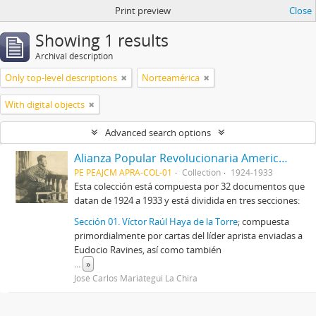
Print preview
Close
Showing 1 results
Archival description
Only top-level descriptions
Norteamérica
With digital objects
Advanced search options
Alianza Popular Revolucionaria Americana-APRA (Colección)
PE PEAJCM APRA-COL-01
Collection
1924-1933
Esta colección está compuesta por 32 documentos que
datan de 1924 a 1933 y está dividida en tres secciones:
Sección 01. Víctor Raúl Haya de la Torre
; compuesta
primordialmente por cartas del líder aprista enviadas a
Eudocio Ravines, así como también
...
»
José Carlos Mariátegui La Chira