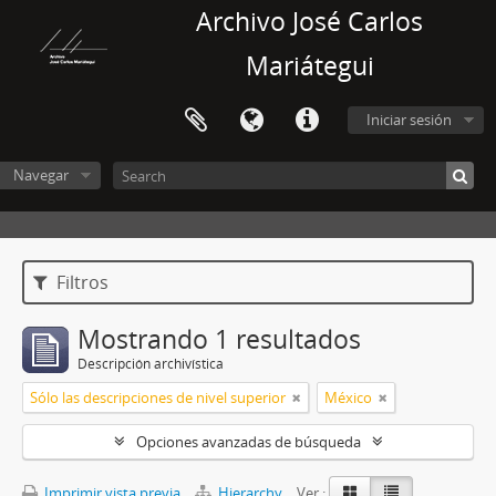
Archivo José Carlos
Mariátegui
Iniciar sesión
Navegar
Filtros
Mostrando 1 resultados
Descripción archivística
Sólo las descripciones de nivel superior
México
Opciones avanzadas de búsqueda
Imprimir vista previa
Hierarchy
Ver :