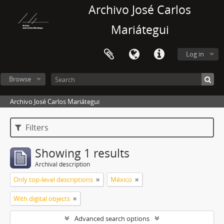
Archivo José Carlos
Mariátegui
Log in
Browse
Archivo José Carlos Mariátegui
Filters
Showing 1 results
Archival description
Only top-level descriptions
México
With digital objects
Advanced search options