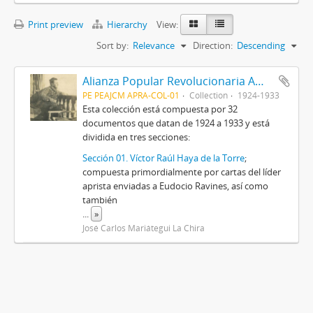
Print preview
Hierarchy
View:
Sort by:
Relevance
Direction:
Descending
Alianza Popular Revolucionaria Americana-APRA (Colección)
PE PEAJCM APRA-COL-01
Collection
1924-1933
Esta colección está compuesta por 32
documentos que datan de 1924 a 1933 y está
dividida en tres secciones:
Sección 01. Víctor Raúl Haya de la Torre
;
compuesta primordialmente por cartas del líder
aprista enviadas a Eudocio Ravines, así como
también
...
»
José Carlos Mariátegui La Chira