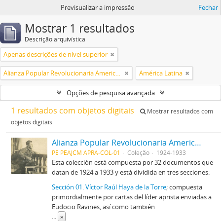
Previsualizar a impressão
Fechar
Mostrar 1 resultados
Descrição arquivística
Apenas descrições de nível superior
Alianza Popular Revolucionaria Americana (APRA)
América Latina
Opções de pesquisa avançada
1 resultados com objetos digitais
Mostrar resultados com
objetos digitais
Alianza Popular Revolucionaria Americana-APRA (Colección)
PE PEAJCM APRA-COL-01
Coleção
1924-1933
Esta colección está compuesta por 32 documentos que
datan de 1924 a 1933 y está dividida en tres secciones:
Sección 01. Víctor Raúl Haya de la Torre
; compuesta
primordialmente por cartas del líder aprista enviadas a
Eudocio Ravines, así como también
...
»