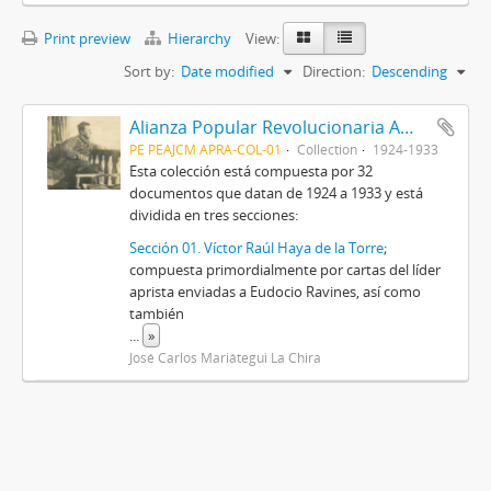
Print preview
Hierarchy
View:
Sort by:
Date modified
Direction:
Descending
Alianza Popular Revolucionaria Americana-APRA (Colección)
PE PEAJCM APRA-COL-01
Collection
1924-1933
Esta colección está compuesta por 32
documentos que datan de 1924 a 1933 y está
dividida en tres secciones:
Sección 01. Víctor Raúl Haya de la Torre
;
compuesta primordialmente por cartas del líder
aprista enviadas a Eudocio Ravines, así como
también
...
»
José Carlos Mariátegui La Chira